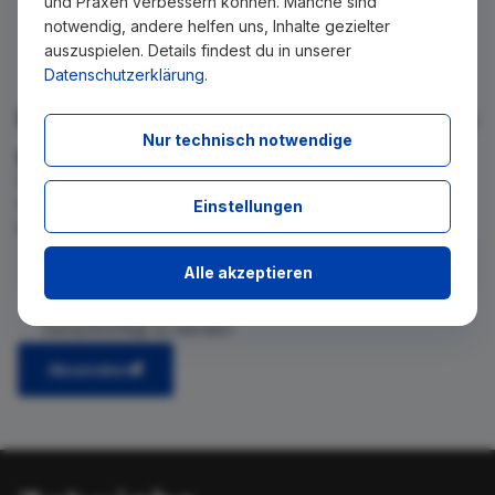
und Praxen verbessern können. Manche sind
notwendig, andere helfen uns, Inhalte gezielter
auszuspielen. Details findest du in unserer
Datenschutzerklärung
.
Für Ihre Suche konnte kein Ergebnis
Nur technisch notwendige
gefunden werden!
Wir teilen Ihnen gern mit, wenn es ein neues Stellenangebot
für diese Suche gibt. Tragen Sie sich dafür einfach in den
Einstellungen
kostenlosen Newsletter ein.
Alle akzeptieren
Ich stimme zu, über neue Stellenangebote per E-Mail
benachrichtigt zu werden.
Absenden