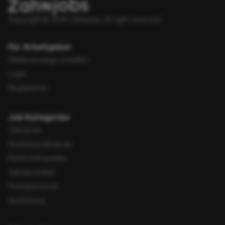
Copyright © 2026 Zahnjobs.
All right reserved.
Für Arbeitgeber
Stellenanzeige erstellen
Login
Registrieren
Job Kategorien
Zahnärzte
Assistenzzahnärzte
Kieferorthopäden
Zahntechniker
Praxispersonal
Ausbildung