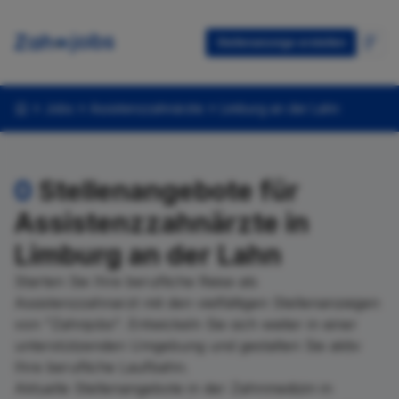
Stellenanzeige erstellen
Jobs
Assistenzzahnärzte
Limburg an der Lahn
0
Stellenangebote für
Assistenzzahnärzte in
Limburg an der Lahn
Starten Sie Ihre berufliche Reise als
Assistenzzahnarzt mit den vielfältigen Stellenanzeigen
von "Zahnjobs". Entwickeln Sie sich weiter in einer
unterstützenden Umgebung und gestalten Sie aktiv
Ihre berufliche Laufbahn.
Aktuelle Stellenangebote in der Zahnmedizin in