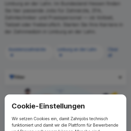
Limburg an der Lahn. Im Bundesland Hessen finden
Sie hier passende Jobs für Zahnärzte, ZFA,
Zahntechniker und Praxispersonal — ob Vollzeit,
Teilzeit oder freiberuflich. Starten Sie Ihre Karriere in
der Zahnmedizin in Limburg an der Lahn.
Assistenzzahnärzte
Limburg an der Lahn
Clear
all
Filter
Cookie-Einstellungen
Wir setzen Cookies ein, damit Zahnjobs technisch
funktioniert und damit wir die Plattform für Bewerbende