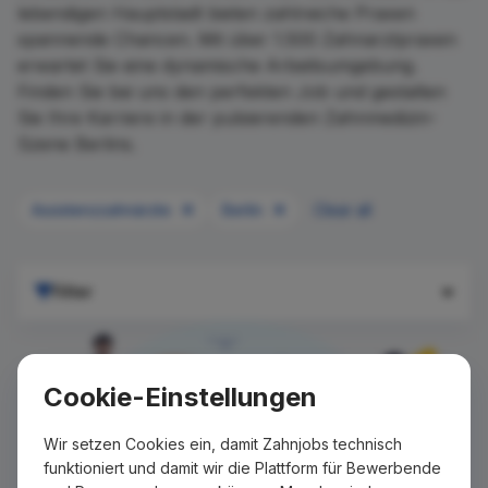
lebendigen Hauptstadt bieten zahlreiche Praxen
spannende Chancen. Mit über 1.500 Zahnarztpraxen
erwartet Sie eine dynamische Arbeitsumgebung.
Finden Sie bei uns den perfekten Job und gestalten
Sie Ihre Karriere in der pulsierenden Zahnmedizin-
Szene Berlins.
Assistenzzahnärzte
Berlin
Clear all
Filter
Cookie-Einstellungen
Wir setzen Cookies ein, damit Zahnjobs technisch
funktioniert und damit wir die Plattform für Bewerbende