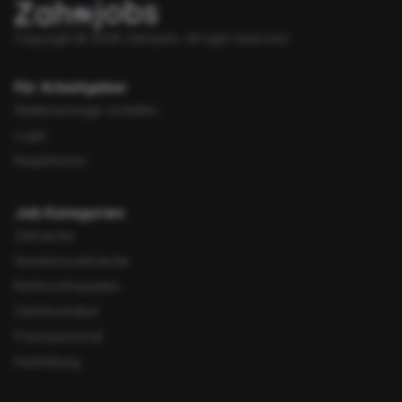
Copyright © 2026 Zahnjobs.
All right reserved.
Für Arbeitgeber
Stellenanzeige erstellen
Login
Registrieren
Job Kategorien
Zahnärzte
Assistenzzahnärzte
Kieferorthopäden
Zahntechniker
Praxispersonal
Ausbildung