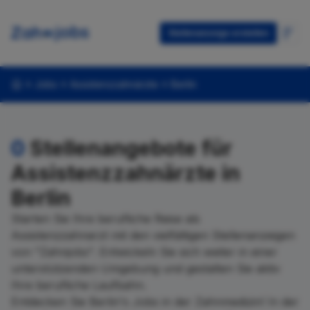
Stellenanzeige erstellen
Jobs
Assistenzzahnärzte
Berlin
0
Stellenangebote für
Assistenzzahnärzte in
Berlin
Starten Sie Ihre berufliche Reise als
Assistenzzahnarzt mit den vielfältigen Stellenanzeigen
von "Zahnjobs". Entwickeln Sie sich weiter in einer
unterstützenden Umgebung und gestalten Sie aktiv
Ihre berufliche Laufbahn.
Entdecken Sie Berlin's Jobs in der Zahnmedizin! In der