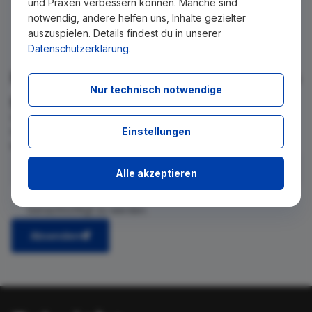
und Praxen verbessern können. Manche sind
notwendig, andere helfen uns, Inhalte gezielter
auszuspielen. Details findest du in unserer
Datenschutzerklärung
.
Für Ihre Suche konnte kein Ergebnis
Nur technisch notwendige
gefunden werden!
Wir teilen Ihnen gern mit, wenn es ein neues Stellenangebot
Einstellungen
für diese Suche gibt. Tragen Sie sich dafür einfach in den
kostenlosen Newsletter ein.
Alle akzeptieren
Ich stimme zu, über neue Stellenangebote per E-Mail
benachrichtigt zu werden.
Absenden