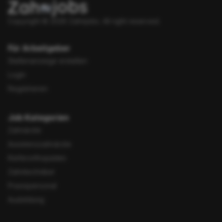
Copyright © 2026 Zahnjobs.
All right reserved.
Für Arbeitgeber
Stellenanzeige erstellen
Login
Registrieren
Job Kategorien
Zahnärzte
Assistenzzahnärzte
Kieferorthopäden
Zahntechniker
Praxispersonal
Ausbildung