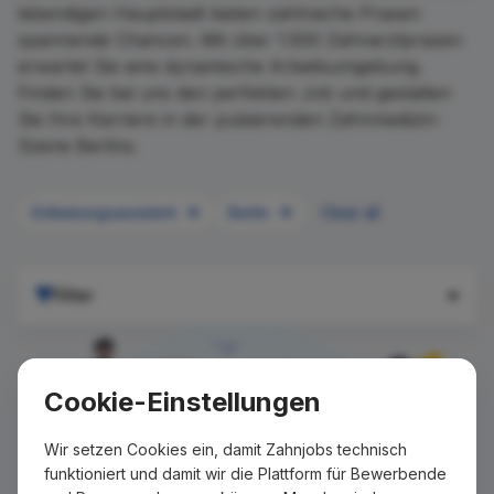
lebendigen Hauptstadt bieten zahlreiche Praxen
spannende Chancen. Mit über 1.500 Zahnarztpraxen
erwartet Sie eine dynamische Arbeitsumgebung.
Finden Sie bei uns den perfekten Job und gestalten
Sie Ihre Karriere in der pulsierenden Zahnmedizin-
Szene Berlins.
Entlastungsassistent
Berlin
Clear all
Filter
Cookie-Einstellungen
Wir setzen Cookies ein, damit Zahnjobs technisch
funktioniert und damit wir die Plattform für Bewerbende