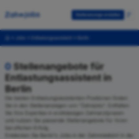
Stellenanzeige erstellen
Jobs
Entlastungsassistent
Berlin
0
Stellenangebote für
Entlastungsassistent in
Berlin
Die besten Entlastungsassistenten-Positionen finden
Sie in den Stellenanzeigen von "Zahnjobs". Entfalten
Sie Ihre Expertise in erstklassigen Zahnarztpraxen
und nutzen Sie passende Stellenangebote für Ihren
beruflichen Erfolg.
Entdecken Sie Berlin's Jobs in der Zahnmedizin! In der