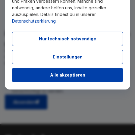
und Praxen verbessern können. Manche sind
notwendig, andere helfen uns, Inhalte gezielter
auszuspielen. Details findest du in unserer
Datenschutzerklärung
.
Für Ihre Suche konnte kein Ergebnis
Nur technisch notwendige
gefunden werden!
Wir teilen Ihnen gern mit, wenn es ein neues Stellenangebot
Einstellungen
für diese Suche gibt. Tragen Sie sich dafür einfach in den
kostenlosen Newsletter ein.
Alle akzeptieren
Ich stimme zu, über neue Stellenangebote per E-Mail
benachrichtigt zu werden.
Absenden