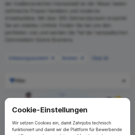
der traditionsreichen Hansestadt an der Weser bieten
zahlreiche Praxen familiäre und moderne
Arbeitsplätze. Mit über 300 Zahnarztpraxen erwartet
Sie ein stabiles Umfeld. Finden Sie bei uns den
perfekten Job und werden Sie Teil der hanseatischen
Zahnmedizin-Szene Bremens.
Entlastungsassistent
Bremen
Clear all
Filter
Cookie-Einstellungen
Wir setzen Cookies ein, damit Zahnjobs technisch
funktioniert und damit wir die Plattform für Bewerbende