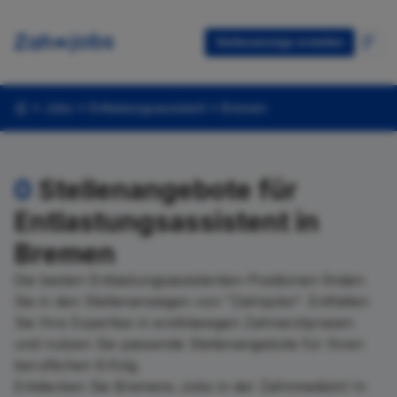
Stellenanzeige erstellen
Jobs
Entlastungsassistent
Bremen
0
Stellenangebote für
Entlastungsassistent in
Bremen
Die besten Entlastungsassistenten-Positionen finden
Sie in den Stellenanzeigen von "Zahnjobs". Entfalten
Sie Ihre Expertise in erstklassigen Zahnarztpraxen
und nutzen Sie passende Stellenangebote für Ihren
beruflichen Erfolg.
Entdecken Sie Bremens Jobs in der Zahnmedizin! In