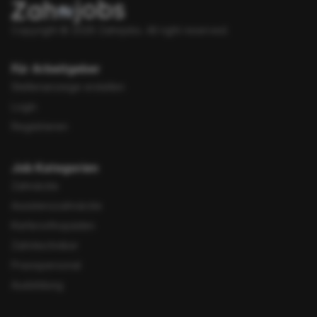
Copyright © 2026 Zahnjobs.
All right reserved.
Für Arbeitgeber
Stellenanzeige erstellen
Login
Registrieren
Job Kategorien
Zahnärzte
Assistenzzahnärzte
Kieferorthopäden
Zahntechniker
Praxispersonal
Ausbildung