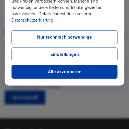
und Praxen verbessern können. Manche sind
notwendig, andere helfen uns, Inhalte gezielter
auszuspielen. Details findest du in unserer
Datenschutzerklärung
.
Für Ihre Suche konnte kein Ergebnis
Nur technisch notwendige
gefunden werden!
Wir teilen Ihnen gern mit, wenn es ein neues Stellenangebot
Einstellungen
für diese Suche gibt. Tragen Sie sich dafür einfach in den
kostenlosen Newsletter ein.
Alle akzeptieren
Ich stimme zu, über neue Stellenangebote per E-Mail
benachrichtigt zu werden.
Absenden