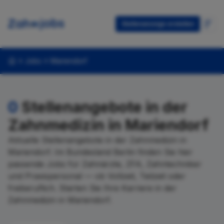
Stellenanzeige erstellen
Jobs
Mariendorf
0
Stellenangebote in der
Zahnmedizin in Mariendorf
Aktuelle Stellenangebote in der Zahnmedizin in
Mariendorf. Im Bundesland Berlin finden Sie hier
passende Jobs für Zahnärzte, ZFA, Zahntechniker
und Praxispersonal — ob Vollzeit, Teilzeit oder
freiberuflich. Starten Sie Ihre Karriere in der
Zahnmedizin in Mariendorf.