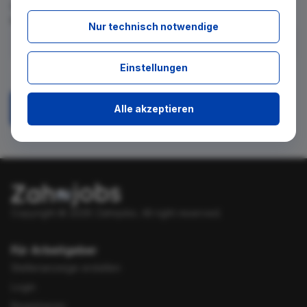
für diese Suche gibt. Tragen Sie sich dafür einfach in den
kostenlosen Newsletter ein.
Nur technisch notwendige
Ich stimme zu, über neue Stellenangebote per E-Mail
Einstellungen
benachrichtigt zu werden.
Alle akzeptieren
Absenden
Copyright © 2026 Zahnjobs.
All right reserved.
Für Arbeitgeber
Stellenanzeige erstellen
Login
Registrieren