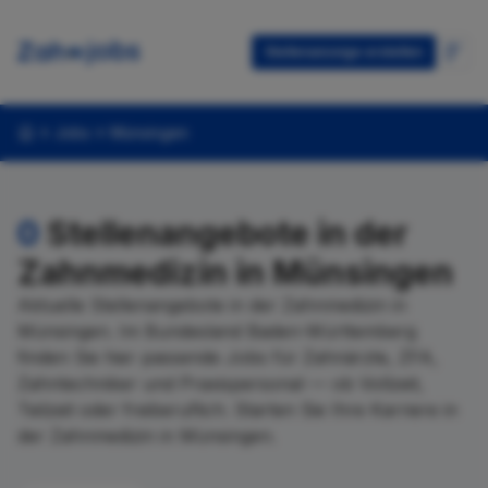
Stellenanzeige erstellen
Jobs
Münsingen
0
Stellenangebote in der
Zahnmedizin in Münsingen
Aktuelle Stellenangebote in der Zahnmedizin in
Münsingen. Im Bundesland Baden-Württemberg
finden Sie hier passende Jobs für Zahnärzte, ZFA,
Zahntechniker und Praxispersonal — ob Vollzeit,
Teilzeit oder freiberuflich. Starten Sie Ihre Karriere in
der Zahnmedizin in Münsingen.