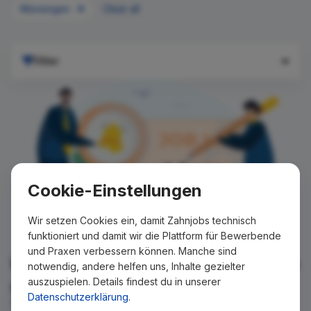
Münsingen
Clear all
Filter
Cookie-Einstellungen
Wir setzen Cookies ein, damit Zahnjobs technisch
funktioniert und damit wir die Plattform für Bewerbende
und Praxen verbessern können. Manche sind
Für Ihre Suche konnte kein Ergebnis
notwendig, andere helfen uns, Inhalte gezielter
auszuspielen. Details findest du in unserer
gefunden werden!
Datenschutzerklärung
.
Wir teilen Ihnen gern mit, wenn es ein neues Stellenangebot