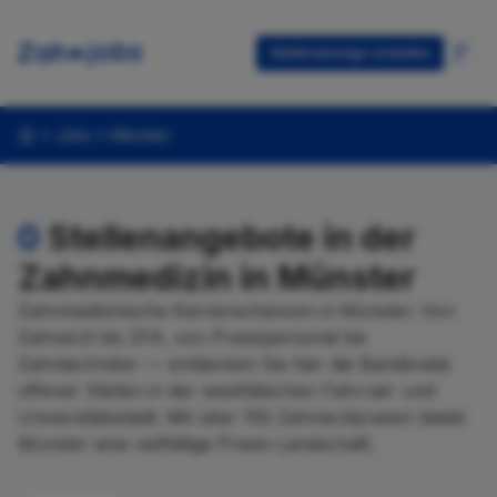
Stellenanzeige erstellen
Jobs
Münster
0
Stellenangebote in der
Zahnmedizin in Münster
Zahnmedizinische Karrierechancen in Münster: Von
Zahnarzt bis ZFA, von Praxispersonal bis
Zahntechniker — entdecken Sie hier die Bandbreite
offener Stellen in der westfälischen Fahrrad- und
Universitätsstadt. Mit über 150 Zahnarztpraxen bietet
Münster eine vielfältige Praxis-Landschaft.