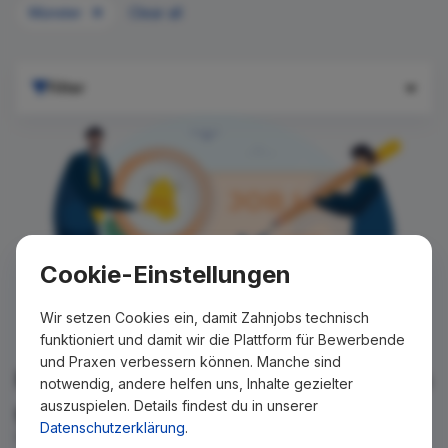
Münster
Clear all
Filter
Cookie-Einstellungen
Wir setzen Cookies ein, damit Zahnjobs technisch
funktioniert und damit wir die Plattform für Bewerbende
und Praxen verbessern können. Manche sind
Für Ihre Suche konnte kein Ergebnis
notwendig, andere helfen uns, Inhalte gezielter
auszuspielen. Details findest du in unserer
gefunden werden!
Datenschutzerklärung
.
Wir teilen Ihnen gern mit, wenn es ein neues Stellenangebot