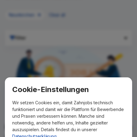
Neunkirchen
Clear all
Filter
Cookie-Einstellungen
Wir setzen Cookies ein, damit Zahnjobs technisch
funktioniert und damit wir die Plattform für Bewerbende
und Praxen verbessern können. Manche sind
notwendig, andere helfen uns, Inhalte gezielter
Für Ihre Suche konnte kein Ergebnis
auszuspielen. Details findest du in unserer
gefunden werden!
Datenschutzerklärung
.