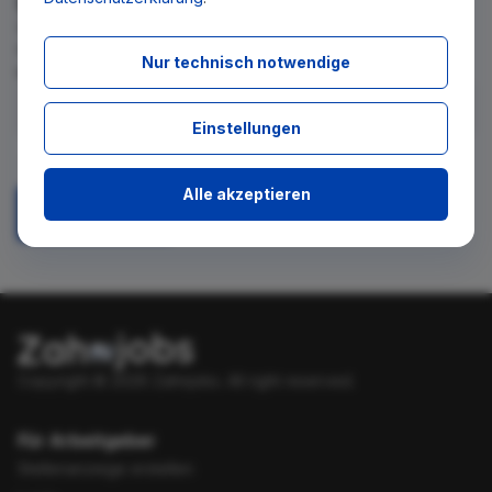
Wir teilen Ihnen gern mit, wenn es ein neues Stellenangebot
für diese Suche gibt. Tragen Sie sich dafür einfach in den
Nur technisch notwendige
kostenlosen Newsletter ein.
Einstellungen
Ich stimme zu, über neue Stellenangebote per E-Mail
benachrichtigt zu werden.
Alle akzeptieren
Absenden
Copyright © 2026 Zahnjobs.
All right reserved.
Für Arbeitgeber
Stellenanzeige erstellen