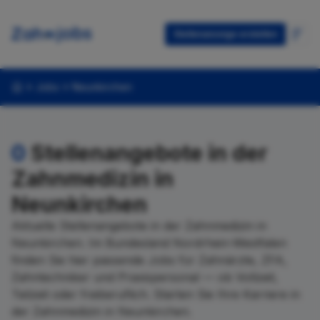
Stellenanzeige erstellen
Jobs
Neunkirchen
0
Stellenangebote in der
Zahnmedizin in
Neunkirchen
Aktuelle Stellenangebote in der Zahnmedizin in
Neunkirchen. Im Bundesland Nordrhein-Westfalen
finden Sie hier passende Jobs für Zahnärzte, ZFA,
Zahntechniker und Praxispersonal — ob Vollzeit,
Teilzeit oder freiberuflich. Starten Sie Ihre Karriere in
der Zahnmedizin in Neunkirchen.