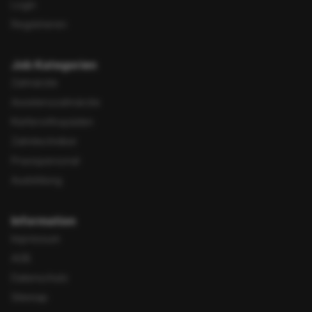
Login
Registrieren
Job Kategorien
Zahnärzte
Assistenzzahnärzte
Kieferorthopäden
Zahntechniker
Praxispersonal
Ausbildung
Information
Impressum
AGB
Datenschutz
Sitemap