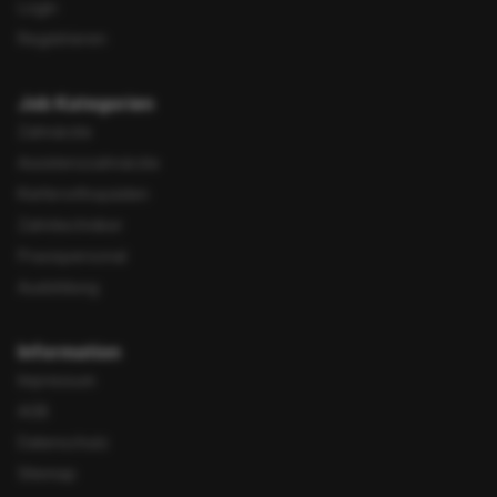
Login
Registrieren
Job Kategorien
Zahnärzte
Assistenzzahnärzte
Kieferorthopäden
Zahntechniker
Praxispersonal
Ausbildung
Information
Impressum
AGB
Datenschutz
Sitemap