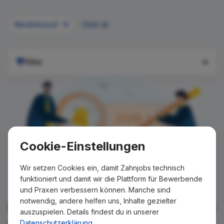
Niederkassel
Clear all
Filter
Cookie-Einstellungen
Wir setzen Cookies ein, damit Zahnjobs technisch
funktioniert und damit wir die Plattform für Bewerbende
und Praxen verbessern können. Manche sind
notwendig, andere helfen uns, Inhalte gezielter
Für Ihre Suche konnte kein Ergebnis
auszuspielen. Details findest du in unserer
gefunden werden!
Datenschutzerklärung
.