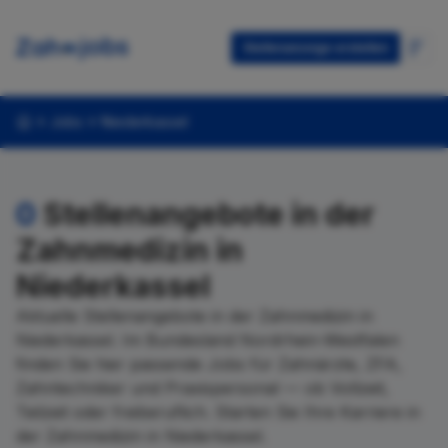
Stellenanzeige erstellen
Jobs
Niederkassel
0
Stellenangebote in der
Zahnmedizin in
Niederkassel
Aktuelle Stellenangebote in der Zahnmedizin in
Niederkassel. Im Bundesland Nordrhein-Westfalen
finden Sie hier passende Jobs für Zahnärzte, ZFA,
Zahntechniker und Praxispersonal — ob Vollzeit,
Teilzeit oder freiberuflich. Starten Sie Ihre Karriere in
der Zahnmedizin in Niederkassel.