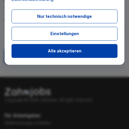
Wir teilen Ihnen gern mit, wenn es ein neues Stellenangebot
für diese Suche gibt. Tragen Sie sich dafür einfach in den
Nur technisch notwendige
kostenlosen Newsletter ein.
Einstellungen
Ich stimme zu, über neue Stellenangebote per E-Mail
benachrichtigt zu werden.
Alle akzeptieren
Absenden
Copyright © 2026 Zahnjobs.
All right reserved.
Für Arbeitgeber
Stellenanzeige erstellen