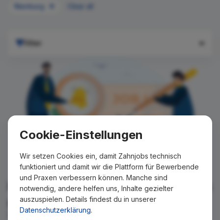
Nienburg
Clear all
Filter
Cookie-Einstellungen
Wir setzen Cookies ein, damit Zahnjobs technisch
funktioniert und damit wir die Plattform für Bewerbende
und Praxen verbessern können. Manche sind
Für Ihre Suche konnte kein Ergebnis
notwendig, andere helfen uns, Inhalte gezielter
auszuspielen. Details findest du in unserer
gefunden werden!
Datenschutzerklärung
.
Wir teilen Ihnen gern mit, wenn es ein neues Stellenangebot