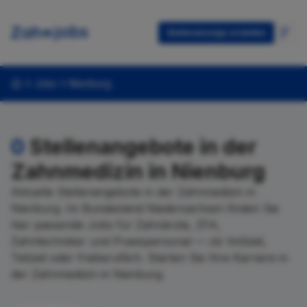
Stellenanzeige erstellen
Jobs
Nienburg
0
Stellenangebote in der
Zahnmedizin in Nienburg
Aktuelle Stellenangebote in der Zahnmedizin in
Nienburg. Im Bundesland Niedersachsen finden Sie
hier passende Jobs für Zahnärzte, ZFA,
Zahntechniker und Praxispersonal — ob Vollzeit,
Teilzeit oder freiberuflich. Starten Sie Ihre Karriere in
der Zahnmedizin in Nienburg.