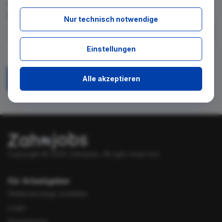
für diese Suche gibt. Tragen Sie sich dafür einfach in den
kostenlosen Newsletter ein.
Nur technisch notwendige
Ich stimme zu, über neue Stellenangebote per E-Mail
Einstellungen
benachrichtigt zu werden.
Alle akzeptieren
Absenden
Copyright © 2026 Zahnjobs.
All right reserved.
Für Arbeitgeber
Stellenanzeige erstellen
Login
Registrieren