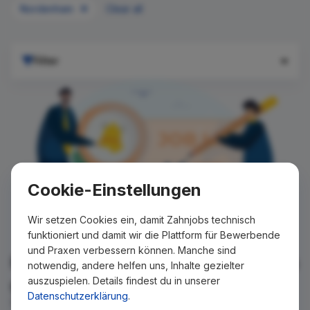
Nordenham
Clear all
Filter
Cookie-Einstellungen
Wir setzen Cookies ein, damit Zahnjobs technisch
funktioniert und damit wir die Plattform für Bewerbende
und Praxen verbessern können. Manche sind
Für Ihre Suche konnte kein Ergebnis
notwendig, andere helfen uns, Inhalte gezielter
auszuspielen. Details findest du in unserer
gefunden werden!
Datenschutzerklärung
.
Wir teilen Ihnen gern mit, wenn es ein neues Stellenangebot