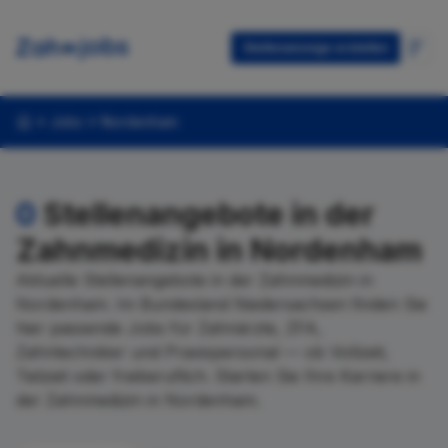
Stellenanzeige erstellen
Jobs
Nordenham
0
Stellenangebote in der
Zahnmedizin in Nordenham
Aktuelle Stellenangebote in der Zahnmedizin in
Nordenham. Im Bundesland Niedersachsen finden Sie
hier passende Jobs für Zahnärzte, ZFA,
Zahntechniker und Praxispersonal — ob Vollzeit,
Teilzeit oder freiberuflich. Starten Sie Ihre Karriere in
der Zahnmedizin in Nordenham.