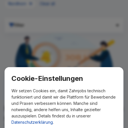
Nordhorn
Clear all
Filter
Cookie-Einstellungen
Wir setzen Cookies ein, damit Zahnjobs technisch
funktioniert und damit wir die Plattform für Bewerbende
und Praxen verbessern können. Manche sind
Für Ihre Suche konnte kein Ergebnis
notwendig, andere helfen uns, Inhalte gezielter
auszuspielen. Details findest du in unserer
gefunden werden!
Datenschutzerklärung
.
Wir teilen Ihnen gern mit, wenn es ein neues Stellenangebot