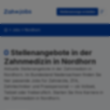
Stellenanzeige erstellen
Jobs
Nordhorn
0
Stellenangebote in der
Zahnmedizin in Nordhorn
Aktuelle Stellenangebote in der Zahnmedizin in
Nordhorn. Im Bundesland Niedersachsen finden Sie
hier passende Jobs für Zahnärzte, ZFA,
Zahntechniker und Praxispersonal — ob Vollzeit,
Teilzeit oder freiberuflich. Starten Sie Ihre Karriere in
der Zahnmedizin in Nordhorn.