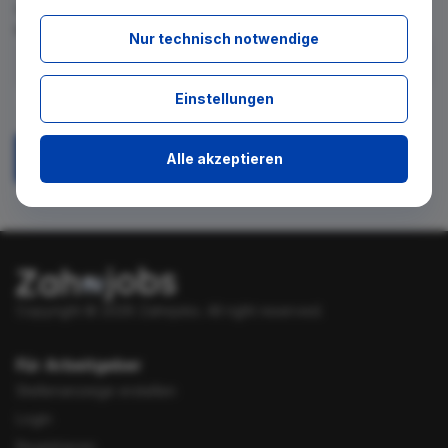
für diese Suche gibt. Tragen Sie sich dafür einfach in den
kostenlosen Newsletter ein.
Nur technisch notwendige
Ich stimme zu, über neue Stellenangebote per E-Mail
Einstellungen
benachrichtigt zu werden.
Alle akzeptieren
Absenden
Copyright © 2026 Zahnjobs.
All right reserved.
Für Arbeitgeber
Stellenanzeige erstellen
Login
Registrieren