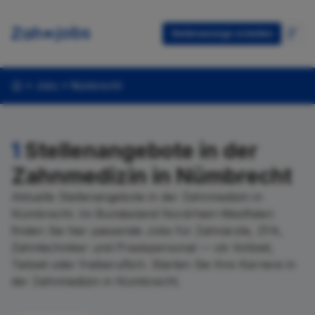
Stellenanzeige erstellen
Jobs
Nümbrecht
1
Stellenangebote in der
Zahnmedizin in Nümbrecht
Aktuelle Stellenangebote in der Zahnmedizin in
Nümbrecht. Im Bundesland Nordrhein-Westfalen
finden Sie hier passende Jobs für Zahnärzte, ZFA,
Zahntechniker und Praxispersonal — ob Vollzeit,
Teilzeit oder freiberuflich. Starten Sie Ihre Karriere in
der Zahnmedizin in Nümbrecht.