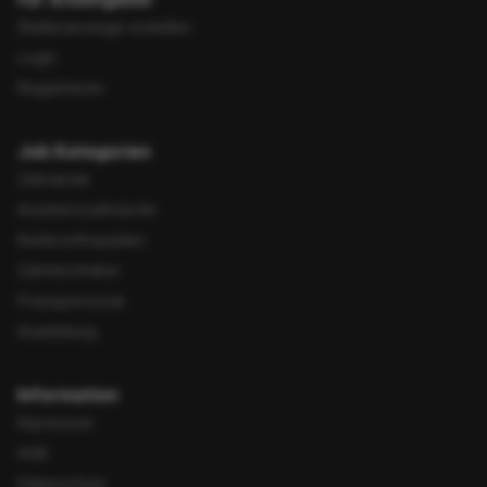
Stellenanzeige erstellen
Login
Registrieren
Job Kategorien
Zahnärzte
Assistenzzahnärzte
Kieferorthopäden
Zahntechniker
Praxispersonal
Ausbildung
Information
Impressum
AGB
Datenschutz