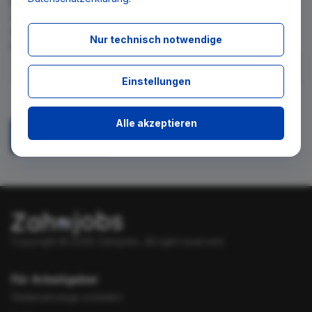
Wir teilen Ihnen gern mit, wenn es ein neues Stellenangebot
für diese Suche gibt. Tragen Sie sich dafür einfach in den
Nur technisch notwendige
kostenlosen Newsletter ein.
Einstellungen
Ich stimme zu, über neue Stellenangebote per E-Mail
benachrichtigt zu werden.
Alle akzeptieren
Absenden
Copyright © 2026 Zahnjobs.
All right reserved.
Für Arbeitgeber
Stellenanzeige erstellen