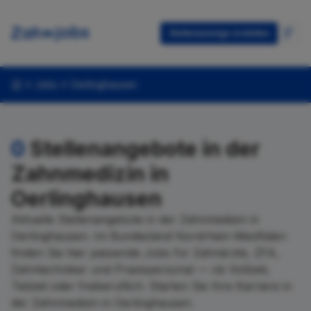
Stellenanzeige erstellen
Jobs
Oerlinghausen
0
Stellenangebote in der
Zahnmedizin in
Oerlinghausen
Aktuelle Stellenangebote in der Zahnmedizin in
Oerlinghausen. Im Bundesland Nordrhein-Westfalen
finden Sie hier passende Jobs für Zahnärzte, ZFA,
Zahntechniker und Praxispersonal — ob Vollzeit,
Teilzeit oder freiberuflich. Starten Sie Ihre Karriere in
der Zahnmedizin in Oerlinghausen.