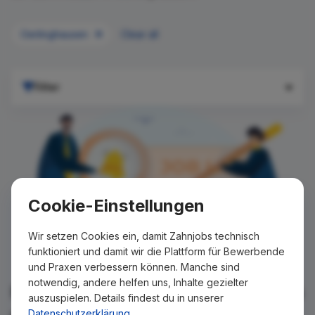
Oerlinghausen
Clear all
Filter
Cookie-Einstellungen
Wir setzen Cookies ein, damit Zahnjobs technisch
funktioniert und damit wir die Plattform für Bewerbende
und Praxen verbessern können. Manche sind
notwendig, andere helfen uns, Inhalte gezielter
Für Ihre Suche konnte kein Ergebnis
auszuspielen. Details findest du in unserer
gefunden werden!
Datenschutzerklärung
.