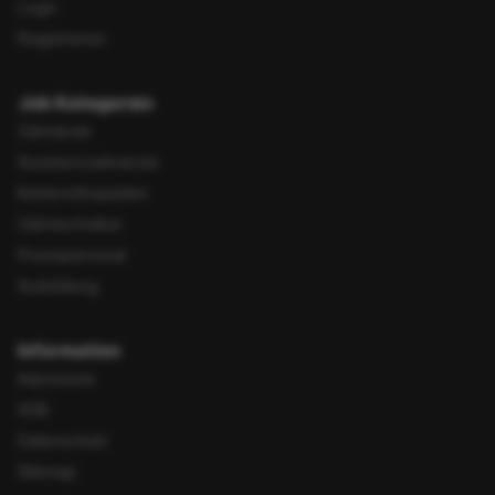
Login
Registrieren
Job Kategorien
Zahnärzte
Assistenzzahnärzte
Kieferorthopäden
Zahntechniker
Praxispersonal
Ausbildung
Information
Impressum
AGB
Datenschutz
Sitemap