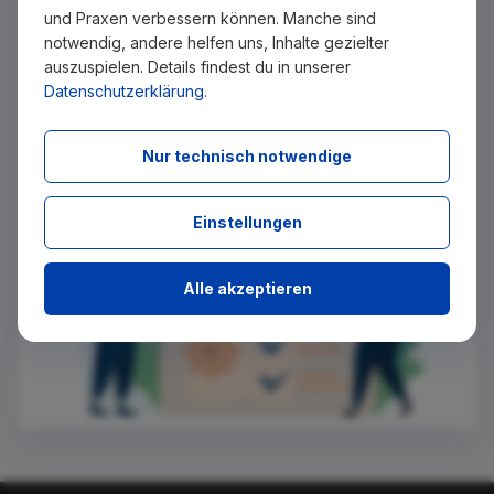
zu, sobald diese auf Zahnjobs eingestellt wurden. Tragen
und Praxen verbessern können. Manche sind
Sie sich dazu einfach kostenlos in unseren Newsletter ein.
notwendig, andere helfen uns, Inhalte gezielter
auszuspielen. Details findest du in unserer
Datenschutzerklärung
.
Ich stimme zu, über neue Stellenangebote per E-Mail
benachrichtigt zu werden.
Nur technisch notwendige
Absenden
Einstellungen
Alle akzeptieren