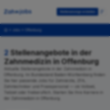
Stellenanzeige erstellen
Jobs
Offenburg
2
Stellenangebote in der
Zahnmedizin in Offenburg
Aktuelle Stellenangebote in der Zahnmedizin in
Offenburg. Im Bundesland Baden-Württemberg finden
Sie hier passende Jobs für Zahnärzte, ZFA,
Zahntechniker und Praxispersonal — ob Vollzeit,
Teilzeit oder freiberuflich. Starten Sie Ihre Karriere in
der Zahnmedizin in Offenburg.