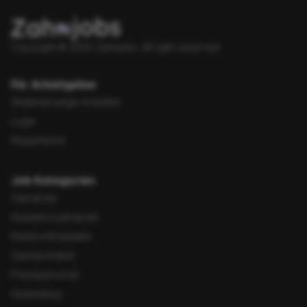
Copyright © 2026 Zahnjobs.
All right reserved.
Für Arbeitgeber
Stellenanzeige erstellen
Login
Registrieren
Job Kategorien
Zahnärzte
Assistenzzahnärzte
Kieferorthopäden
Zahntechniker
Praxispersonal
Ausbildung