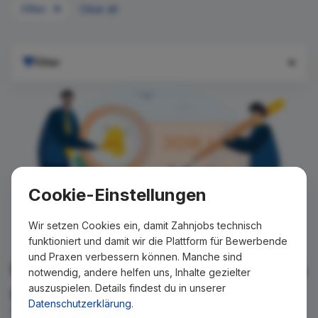
Olfen
Clear all
Filter
Cookie-Einstellungen
Wir setzen Cookies ein, damit Zahnjobs technisch
funktioniert und damit wir die Plattform für Bewerbende
und Praxen verbessern können. Manche sind
Für Ihre Suche konnte kein Ergebnis
notwendig, andere helfen uns, Inhalte gezielter
auszuspielen. Details findest du in unserer
gefunden werden!
Datenschutzerklärung
.
Wir teilen Ihnen gern mit, wenn es ein neues Stellenangebot