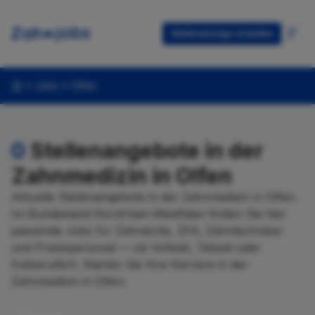
Stellenanzeige erstellen
Jobs
Olfen
0
Stellenangebote in der
Zahnmedizin in Olfen
Aktuelle Stellenangebote in der Zahnmedizin in Olfen.
Im Bundesland Nordrhein-Westfalen finden Sie hier
passende Jobs für Zahnärzte, ZFA, Zahntechniker
und Praxispersonal — ob Vollzeit, Teilzeit oder
freiberuflich. Starten Sie Ihre Karriere in der
Zahnmedizin in Olfen.