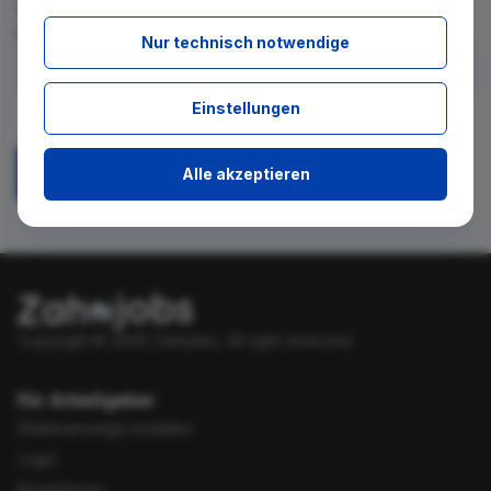
für diese Suche gibt. Tragen Sie sich dafür einfach in den
kostenlosen Newsletter ein.
Nur technisch notwendige
Ich stimme zu, über neue Stellenangebote per E-Mail
Einstellungen
benachrichtigt zu werden.
Alle akzeptieren
Absenden
Copyright © 2026 Zahnjobs.
All right reserved.
Für Arbeitgeber
Stellenanzeige erstellen
Login
Registrieren