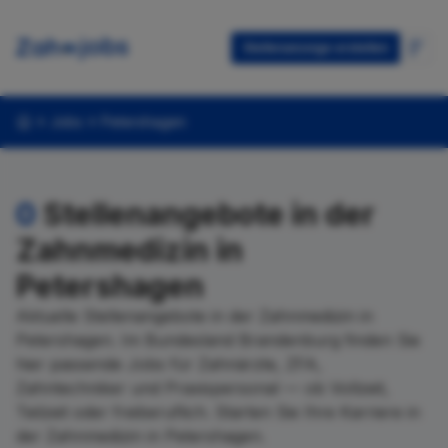
Stellenanzeige erstellen
Jobs
Petershagen
0
Stellenangebote in der
Zahnmedizin in
Petershagen
Aktuelle Stellenangebote in der Zahnmedizin in
Petershagen. Im Bundesland Brandenburg finden Sie
hier passende Jobs für Zahnärzte, ZFA,
Zahntechniker und Praxispersonal — ob Vollzeit,
Teilzeit oder freiberuflich. Starten Sie Ihre Karriere in
der Zahnmedizin in Petershagen.