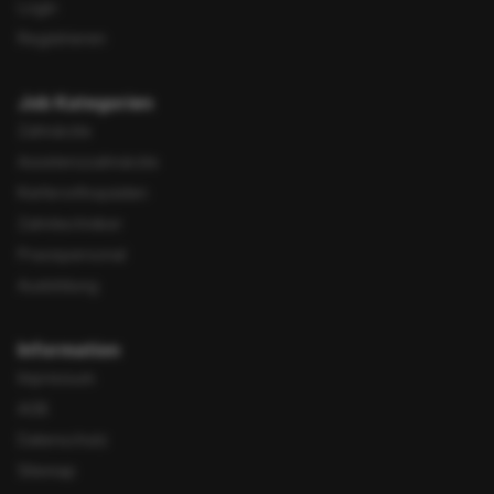
Login
Registrieren
Job Kategorien
Zahnärzte
Assistenzzahnärzte
Kieferorthopäden
Zahntechniker
Praxispersonal
Ausbildung
Information
Impressum
AGB
Datenschutz
Sitemap