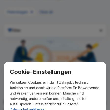
Petershagen
Clear all
Filter
Cookie-Einstellungen
Wir setzen Cookies ein, damit Zahnjobs technisch
funktioniert und damit wir die Plattform für Bewerbende
und Praxen verbessern können. Manche sind
notwendig, andere helfen uns, Inhalte gezielter
Für Ihre Suche konnte kein Ergebnis
auszuspielen. Details findest du in unserer
gefunden werden!
Datenschutzerklärung
.