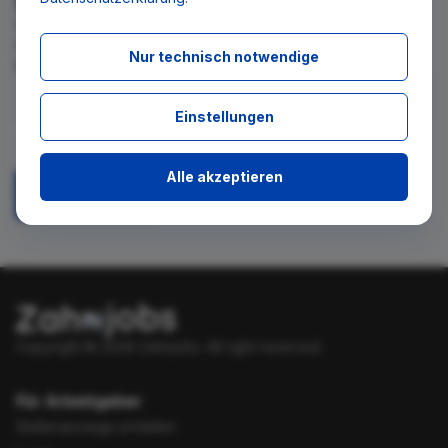
Wir teilen Ihnen gern mit, wenn es ein neues Stellenangebot
für diese Suche gibt. Tragen Sie sich dafür einfach in den
Nur technisch notwendige
kostenlosen Newsletter ein.
Einstellungen
Ich stimme zu, über neue Stellenangebote per E-Mail
benachrichtigt zu werden.
Alle akzeptieren
Absenden
Copyright © 2026 Zahnjobs.
All right reserved.
Für Arbeitgeber
Stellenanzeige erstellen