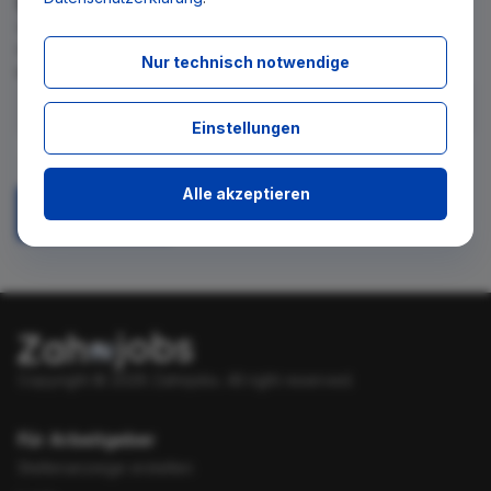
Wir teilen Ihnen gern mit, wenn es ein neues Stellenangebot
für diese Suche gibt. Tragen Sie sich dafür einfach in den
Nur technisch notwendige
kostenlosen Newsletter ein.
Einstellungen
Ich stimme zu, über neue Stellenangebote per E-Mail
benachrichtigt zu werden.
Alle akzeptieren
Absenden
Copyright © 2026 Zahnjobs.
All right reserved.
Für Arbeitgeber
Stellenanzeige erstellen