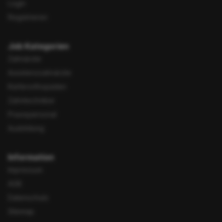
Login
Registrieren
Job Kategorien
Zahnärzte
Assistenzzahnärzte
Kieferorthopäden
Zahntechniker
Praxispersonal
Ausbildung
Information
Impressum
AGB
Datenschutz
Sitemap