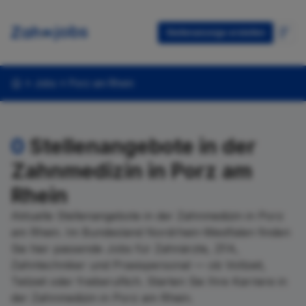
Stellenanzeige erstellen
Jobs
Porz am Rhein
0
Stellenangebote in der
Zahnmedizin in Porz am
Rhein
Aktuelle Stellenangebote in der Zahnmedizin in Porz
am Rhein. Im Bundesland Nordrhein-Westfalen finden
Sie hier passende Jobs für Zahnärzte, ZFA,
Zahntechniker und Praxispersonal — ob Vollzeit,
Teilzeit oder freiberuflich. Starten Sie Ihre Karriere in
der Zahnmedizin in Porz am Rhein.