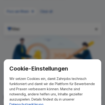
Porz am Rhein
Clear all
Filter
Cookie-Einstellungen
Wir setzen Cookies ein, damit Zahnjobs technisch
funktioniert und damit wir die Plattform für Bewerbende
und Praxen verbessern können. Manche sind
notwendig, andere helfen uns, Inhalte gezielter
Für Ihre Suche konnte kein Ergebnis
auszuspielen. Details findest du in unserer
gefunden werden!
Datenschutzerklärung
.