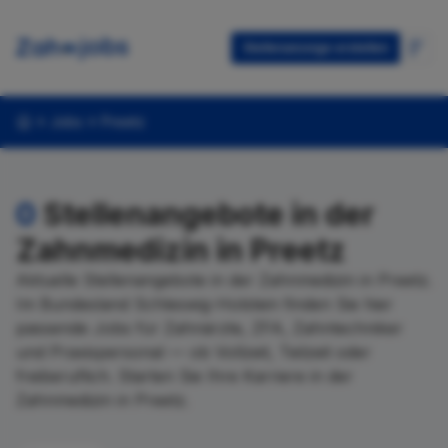
Stellenanzeige erstellen
Jobs
Preetz
0
Stellenangebote in der
Zahnmedizin in Preetz
Aktuelle Stellenangebote in der Zahnmedizin in Preetz.
Im Bundesland Schleswig-Holstein finden Sie hier
passende Jobs für Zahnärzte, ZFA, Zahntechniker
und Praxispersonal — ob Vollzeit, Teilzeit oder
freiberuflich. Starten Sie Ihre Karriere in der
Zahnmedizin in Preetz.