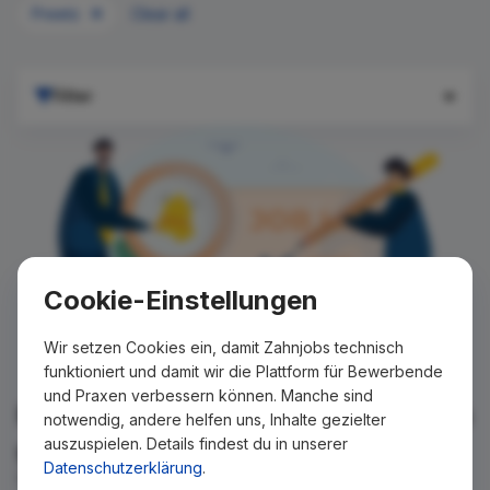
Preetz
Clear all
Filter
Cookie-Einstellungen
Wir setzen Cookies ein, damit Zahnjobs technisch
funktioniert und damit wir die Plattform für Bewerbende
und Praxen verbessern können. Manche sind
Für Ihre Suche konnte kein Ergebnis
notwendig, andere helfen uns, Inhalte gezielter
auszuspielen. Details findest du in unserer
gefunden werden!
Datenschutzerklärung
.
Wir teilen Ihnen gern mit, wenn es ein neues Stellenangebot