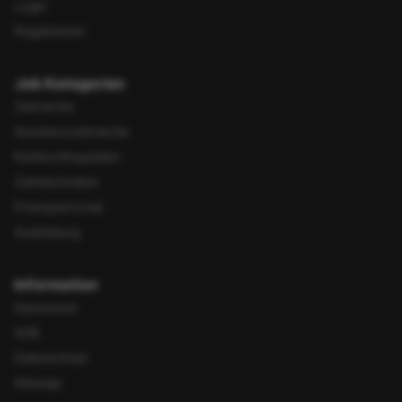
Login
Registrieren
Job Kategorien
Zahnärzte
Assistenzzahnärzte
Kieferorthopäden
Zahntechniker
Praxispersonal
Ausbildung
Information
Impressum
AGB
Datenschutz
Sitemap