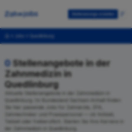
Stellenanzeige erstellen
Jobs
Quedlinburg
0
Stellenangebote in der
Zahnmedizin in
Quedlinburg
Aktuelle Stellenangebote in der Zahnmedizin in
Quedlinburg. Im Bundesland Sachsen-Anhalt finden
Sie hier passende Jobs für Zahnärzte, ZFA,
Zahntechniker und Praxispersonal — ob Vollzeit,
Teilzeit oder freiberuflich. Starten Sie Ihre Karriere in
der Zahnmedizin in Quedlinburg.