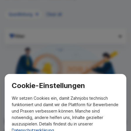
Quedlinburg
Clear all
Filter
Cookie-Einstellungen
Wir setzen Cookies ein, damit Zahnjobs technisch
funktioniert und damit wir die Plattform für Bewerbende
und Praxen verbessern können. Manche sind
notwendig, andere helfen uns, Inhalte gezielter
Für Ihre Suche konnte kein Ergebnis
auszuspielen. Details findest du in unserer
gefunden werden!
Datenschutzerklärung
.