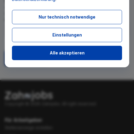
Wir teilen Ihnen gern mit, wenn es ein neues Stellenangebot
für diese Suche gibt. Tragen Sie sich dafür einfach in den
Nur technisch notwendige
kostenlosen Newsletter ein.
Einstellungen
Ich stimme zu, über neue Stellenangebote per E-Mail
benachrichtigt zu werden.
Alle akzeptieren
Absenden
Copyright © 2026 Zahnjobs.
All right reserved.
Für Arbeitgeber
Stellenanzeige erstellen