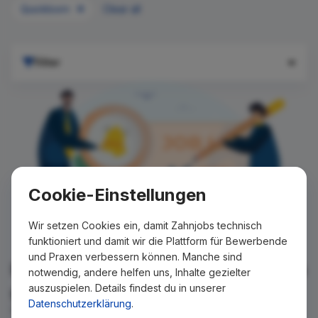
Quickborn
Clear all
Filter
Cookie-Einstellungen
Wir setzen Cookies ein, damit Zahnjobs technisch
funktioniert und damit wir die Plattform für Bewerbende
und Praxen verbessern können. Manche sind
Für Ihre Suche konnte kein Ergebnis
notwendig, andere helfen uns, Inhalte gezielter
auszuspielen. Details findest du in unserer
gefunden werden!
Datenschutzerklärung
.
Wir teilen Ihnen gern mit, wenn es ein neues Stellenangebot