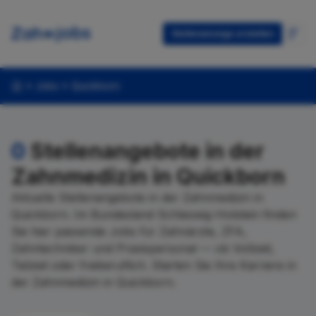
Stellenanzeige erstellen
Jobs
Quickborn
0
Stellenangebote in der
Zahnmedizin in Quickborn
Aktuelle Stellenangebote in der Zahnmedizin in
Quickborn. Im Bundesland Schleswig-Holstein finden
Sie hier passende Jobs für Zahnärzte, ZFA,
Zahntechniker und Praxispersonal — ob Vollzeit,
Teilzeit oder freiberuflich. Starten Sie Ihre Karriere in
der Zahnmedizin in Quickborn.