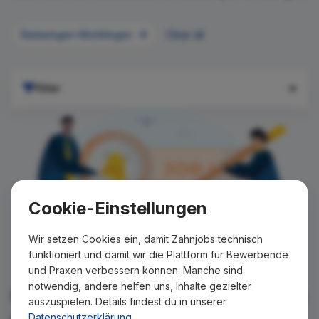
Rielasingen-Worblingen
Clear all
Filter
Cookie-Einstellungen
Wir setzen Cookies ein, damit Zahnjobs technisch
funktioniert und damit wir die Plattform für Bewerbende
und Praxen verbessern können. Manche sind
notwendig, andere helfen uns, Inhalte gezielter
Für Ihre Suche konnte kein Ergebnis
auszuspielen. Details findest du in unserer
gefunden werden!
Datenschutzerklärung
.