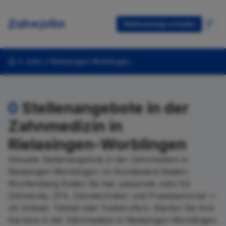
Stellenanzeige erstellen
Jobs
Rielasingen-Worblingen
0
Stellenangebote in der
Zahnmedizin in
Rielasingen-Worblingen
Aktuelle Stellenangebote in der Zahnmedizin in
Rielasingen-Worblingen. Im Bundesland Baden-
Württemberg finden Sie hier passende Jobs für
Zahnärzte, ZFA, Zahntechniker und Praxispersonal —
ob Vollzeit, Teilzeit oder freiberuflich. Starten Sie Ihre
Karriere in der Zahnmedizin in Rielasingen-Worblingen.