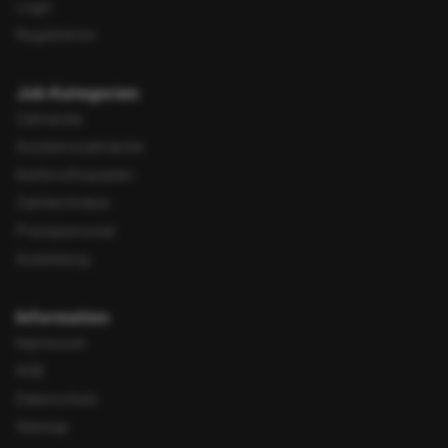
Login
Registrieren
Job Kategorien
Zahnärzte
Assistenzzahnärzte
Kieferorthopäden
Zahntechniker
Praxispersonal
Ausbildung
Information
Impressum
AGB
Datenschutz
Sitemap