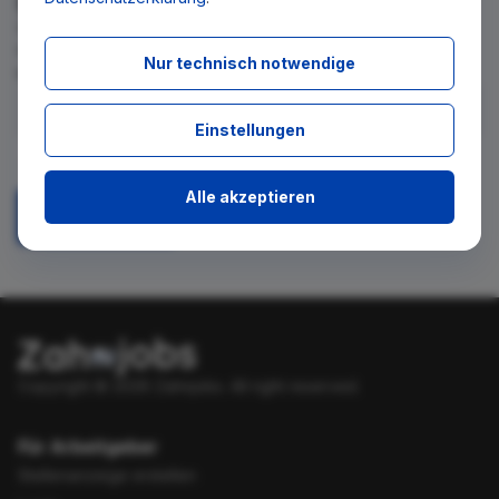
Wir teilen Ihnen gern mit, wenn es ein neues Stellenangebot
für diese Suche gibt. Tragen Sie sich dafür einfach in den
Nur technisch notwendige
kostenlosen Newsletter ein.
Einstellungen
Ich stimme zu, über neue Stellenangebote per E-Mail
benachrichtigt zu werden.
Alle akzeptieren
Absenden
Copyright © 2026 Zahnjobs.
All right reserved.
Für Arbeitgeber
Stellenanzeige erstellen