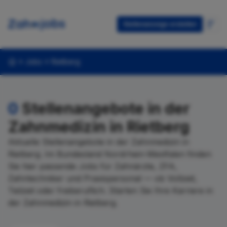
Stellenanzeige erstellen
Jobs
Rietberg
0
Stellenangebote in der
Zahnmedizin in Rietberg
Aktuelle Stellenangebote in der Zahnmedizin in
Rietberg. Im Bundesland Nordrhein-Westfalen finden
Sie hier passende Jobs für Zahnärzte, ZFA,
Zahntechniker und Praxispersonal — ob Vollzeit,
Teilzeit oder freiberuflich. Starten Sie Ihre Karriere in
der Zahnmedizin in Rietberg.