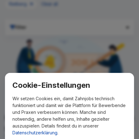
Rietberg
Clear all
Filter
Cookie-Einstellungen
Wir setzen Cookies ein, damit Zahnjobs technisch
funktioniert und damit wir die Plattform für Bewerbende
und Praxen verbessern können. Manche sind
Für Ihre Suche konnte kein Ergebnis
notwendig, andere helfen uns, Inhalte gezielter
auszuspielen. Details findest du in unserer
gefunden werden!
Datenschutzerklärung
.
Wir teilen Ihnen gern mit, wenn es ein neues Stellenangebot