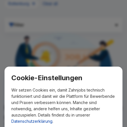
Rottenburg
Clear all
Filter
Cookie-Einstellungen
Wir setzen Cookies ein, damit Zahnjobs technisch
funktioniert und damit wir die Plattform für Bewerbende
und Praxen verbessern können. Manche sind
Für Ihre Suche konnte kein Ergebnis
notwendig, andere helfen uns, Inhalte gezielter
auszuspielen. Details findest du in unserer
gefunden werden!
Datenschutzerklärung
.
Wir teilen Ihnen gern mit, wenn es ein neues Stellenangebot