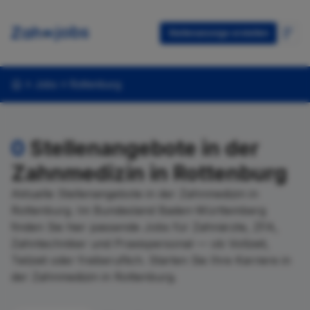
Stellenanzeige erstellen
Jobs
Rottenburg
0
Stellenangebote in der
Zahnmedizin in Rottenburg
Aktuelle Stellenangebote in der Zahnmedizin in
Rottenburg. Im Bundesland Baden-Württemberg
finden Sie hier passende Jobs für Zahnärzte, ZFA,
Zahntechniker und Praxispersonal — ob Vollzeit,
Teilzeit oder freiberuflich. Starten Sie Ihre Karriere in
der Zahnmedizin in Rottenburg.