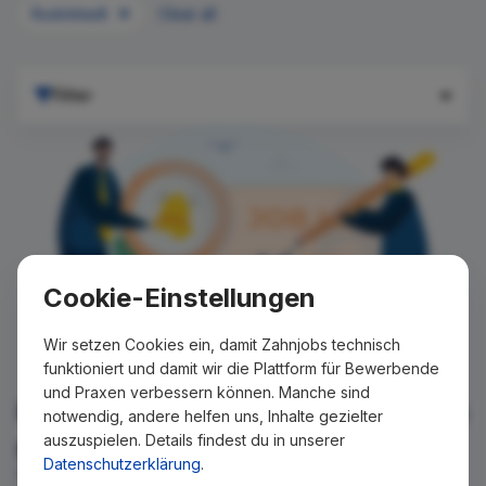
Rudolstadt
Clear all
Filter
Cookie-Einstellungen
Wir setzen Cookies ein, damit Zahnjobs technisch
funktioniert und damit wir die Plattform für Bewerbende
und Praxen verbessern können. Manche sind
Für Ihre Suche konnte kein Ergebnis
notwendig, andere helfen uns, Inhalte gezielter
auszuspielen. Details findest du in unserer
gefunden werden!
Datenschutzerklärung
.
Wir teilen Ihnen gern mit, wenn es ein neues Stellenangebot