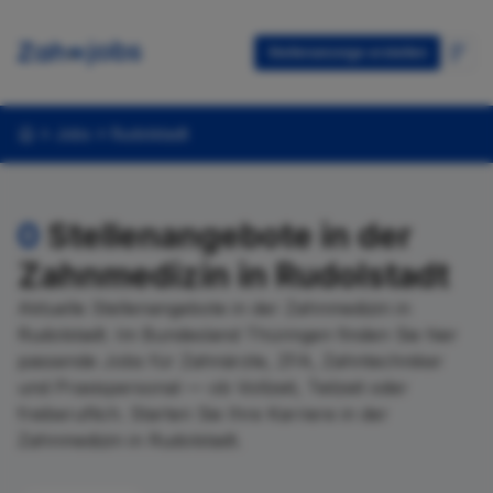
Stellenanzeige erstellen
Jobs
Rudolstadt
0
Stellenangebote in der
Zahnmedizin in Rudolstadt
Aktuelle Stellenangebote in der Zahnmedizin in
Rudolstadt. Im Bundesland Thüringen finden Sie hier
passende Jobs für Zahnärzte, ZFA, Zahntechniker
und Praxispersonal — ob Vollzeit, Teilzeit oder
freiberuflich. Starten Sie Ihre Karriere in der
Zahnmedizin in Rudolstadt.