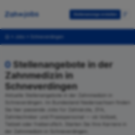
Stellenanzeige erstellen
Jobs
Schneverdingen
0
Stellenangebote in der
Zahnmedizin in
Schneverdingen
Aktuelle Stellenangebote in der Zahnmedizin in
Schneverdingen. Im Bundesland Niedersachsen finden
Sie hier passende Jobs für Zahnärzte, ZFA,
Zahntechniker und Praxispersonal — ob Vollzeit,
Teilzeit oder freiberuflich. Starten Sie Ihre Karriere in
der Zahnmedizin in Schneverdingen.