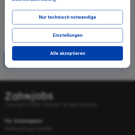
Wir teilen Ihnen gern mit, wenn es ein neues Stellenangebot
für diese Suche gibt. Tragen Sie sich dafür einfach in den
Nur technisch notwendige
kostenlosen Newsletter ein.
Einstellungen
Ich stimme zu, über neue Stellenangebote per E-Mail
benachrichtigt zu werden.
Alle akzeptieren
Absenden
Copyright © 2026 Zahnjobs.
All right reserved.
Für Arbeitgeber
Stellenanzeige erstellen