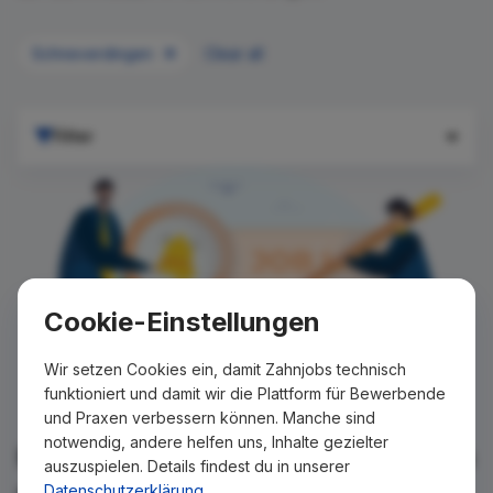
Schneverdingen
Clear all
Filter
Cookie-Einstellungen
Wir setzen Cookies ein, damit Zahnjobs technisch
funktioniert und damit wir die Plattform für Bewerbende
und Praxen verbessern können. Manche sind
notwendig, andere helfen uns, Inhalte gezielter
Für Ihre Suche konnte kein Ergebnis
auszuspielen. Details findest du in unserer
gefunden werden!
Datenschutzerklärung
.