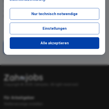
Wir teilen Ihnen gern mit, wenn es ein neues Stellenangebot
für diese Suche gibt. Tragen Sie sich dafür einfach in den
Nur technisch notwendige
kostenlosen Newsletter ein.
Einstellungen
Ich stimme zu, über neue Stellenangebote per E-Mail
benachrichtigt zu werden.
Alle akzeptieren
Absenden
Copyright © 2026 Zahnjobs.
All right reserved.
Für Arbeitgeber
Stellenanzeige erstellen