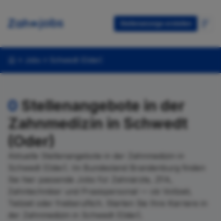
Stellenanzeige erstellen
Jobs
Schwedt (Oder)
0
Stellenangebote in der
Zahnmedizin in Schwedt
(Oder)
Aktuelle Stellenangebote in der Zahnmedizin in
Schwedt (Oder). Im Bundesland Brandenburg finden
Sie hier passende Jobs für Zahnärzte, ZFA,
Zahntechniker und Praxispersonal — ob Vollzeit,
Teilzeit oder freiberuflich. Starten Sie Ihre Karriere in
der Zahnmedizin in Schwedt (Oder).