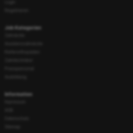
Login
Registrieren
Job Kategorien
Zahnärzte
Assistenzzahnärzte
Kieferorthopäden
Zahntechniker
Praxispersonal
Ausbildung
Information
Impressum
AGB
Datenschutz
Sitemap