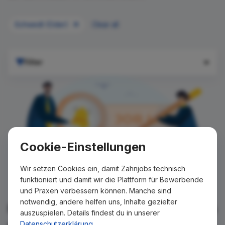
Schwedt (Oder)
Clear all
Filter
Cookie-Einstellungen
Wir setzen Cookies ein, damit Zahnjobs technisch
funktioniert und damit wir die Plattform für Bewerbende
und Praxen verbessern können. Manche sind
notwendig, andere helfen uns, Inhalte gezielter
Für Ihre Suche konnte kein Ergebnis
auszuspielen. Details findest du in unserer
gefunden werden!
Datenschutzerklärung
.