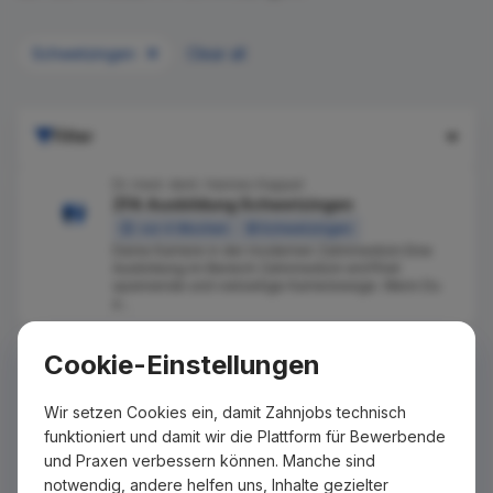
Schwetzingen
Clear all
Filter
Dr. med. dent. Hannes Kappel
ZFA Ausbildung Schwetzingen
vor 4 Wochen
Schwetzingen
Deine Karriere in der modernen Zahnmedizin Eine
Ausbildung im Bereich Zahnmedizin eröffnet
spannende und vielseitige Karrierewege. Wenn Du
a...
Keinen passenden Job gefunden?
Cookie-Einstellungen
Wir senden Ihnen passende Stellenangebote per E-Mail
zu, sobald diese auf Zahnjobs eingestellt wurden. Tragen
Wir setzen Cookies ein, damit Zahnjobs technisch
Sie sich dazu einfach kostenlos in unseren Newsletter ein.
funktioniert und damit wir die Plattform für Bewerbende
und Praxen verbessern können. Manche sind
notwendig, andere helfen uns, Inhalte gezielter