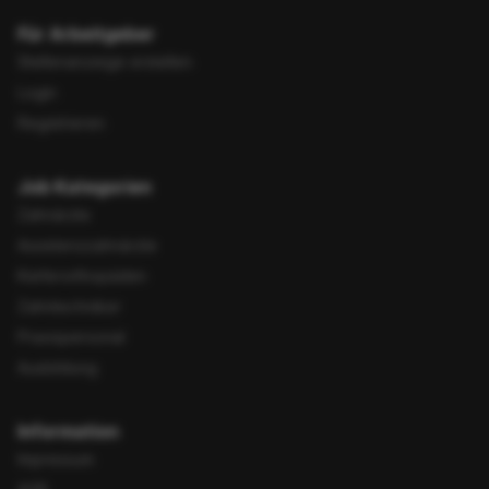
Für Arbeitgeber
Stellenanzeige erstellen
Login
Registrieren
Job Kategorien
Zahnärzte
Assistenzzahnärzte
Kieferorthopäden
Zahntechniker
Praxispersonal
Ausbildung
Information
Impressum