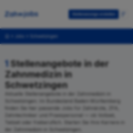
Stellenanzeige erstellen
Jobs
Schwetzingen
1
Stellenangebote in der
Zahnmedizin in
Schwetzingen
Aktuelle Stellenangebote in der Zahnmedizin in
Schwetzingen. Im Bundesland Baden-Württemberg
finden Sie hier passende Jobs für Zahnärzte, ZFA,
Zahntechniker und Praxispersonal — ob Vollzeit,
Teilzeit oder freiberuflich. Starten Sie Ihre Karriere in
der Zahnmedizin in Schwetzingen.