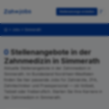
Stellenanzeige erstellen
Jobs
Simmerath
0
Stellenangebote in der
Zahnmedizin in Simmerath
Aktuelle Stellenangebote in der Zahnmedizin in
Simmerath. Im Bundesland Nordrhein-Westfalen
finden Sie hier passende Jobs für Zahnärzte, ZFA,
Zahntechniker und Praxispersonal — ob Vollzeit,
Teilzeit oder freiberuflich. Starten Sie Ihre Karriere in
der Zahnmedizin in Simmerath.