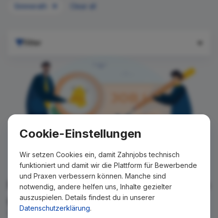
Simmerath
Clear all
Filter
Cookie-Einstellungen
Wir setzen Cookies ein, damit Zahnjobs technisch
funktioniert und damit wir die Plattform für Bewerbende
und Praxen verbessern können. Manche sind
Für Ihre Suche konnte kein Ergebnis
notwendig, andere helfen uns, Inhalte gezielter
auszuspielen. Details findest du in unserer
gefunden werden!
Datenschutzerklärung
.
Wir teilen Ihnen gern mit, wenn es ein neues Stellenangebot