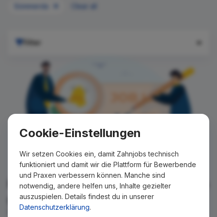
Sömmerda
Clear all
Filter
Cookie-Einstellungen
Wir setzen Cookies ein, damit Zahnjobs technisch
funktioniert und damit wir die Plattform für Bewerbende
und Praxen verbessern können. Manche sind
Für Ihre Suche konnte kein Ergebnis
notwendig, andere helfen uns, Inhalte gezielter
auszuspielen. Details findest du in unserer
gefunden werden!
Datenschutzerklärung
.
Wir teilen Ihnen gern mit, wenn es ein neues Stellenangebot