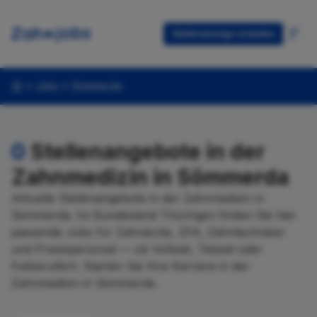
Stellenanzeige erstellen
Jobs
Sömmerda
0
Stellenangebote in der
Zahnmedizin in Sömmerda
Aktuelle Stellenangebote in der Zahnmedizin in
Sömmerda. Im Bundesland Thüringen finden Sie hier
passende Jobs für Zahnärzte, ZFA, Zahntechniker
und Praxispersonal — ob Vollzeit, Teilzeit oder
freiberuflich. Starten Sie Ihre Karriere in der
Zahnmedizin in Sömmerda.