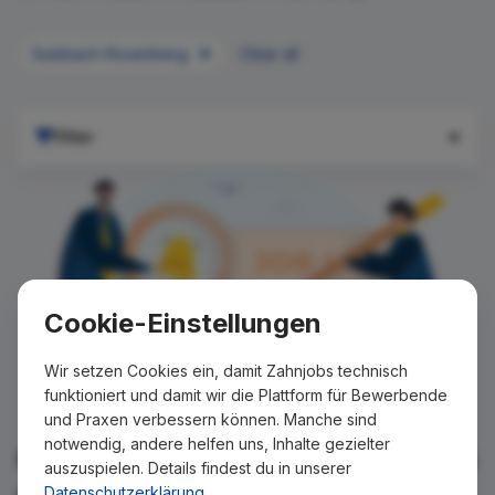
Sulzbach-Rosenberg
Clear all
Filter
Cookie-Einstellungen
Wir setzen Cookies ein, damit Zahnjobs technisch
funktioniert und damit wir die Plattform für Bewerbende
und Praxen verbessern können. Manche sind
notwendig, andere helfen uns, Inhalte gezielter
Für Ihre Suche konnte kein Ergebnis
auszuspielen. Details findest du in unserer
gefunden werden!
Datenschutzerklärung
.