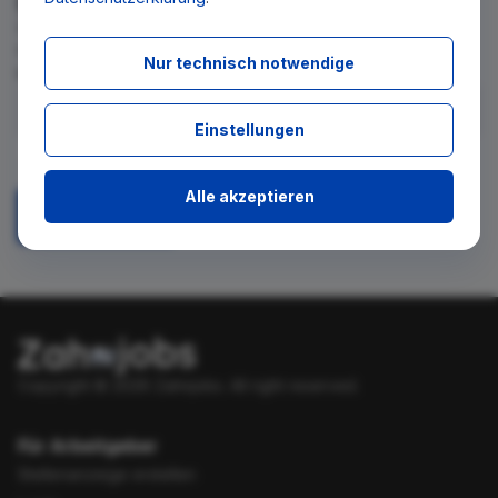
Wir teilen Ihnen gern mit, wenn es ein neues Stellenangebot
für diese Suche gibt. Tragen Sie sich dafür einfach in den
Nur technisch notwendige
kostenlosen Newsletter ein.
Einstellungen
Ich stimme zu, über neue Stellenangebote per E-Mail
benachrichtigt zu werden.
Alle akzeptieren
Absenden
Copyright © 2026 Zahnjobs.
All right reserved.
Für Arbeitgeber
Stellenanzeige erstellen