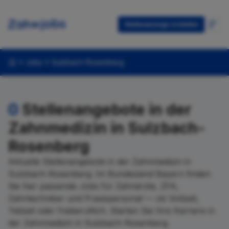
Stellenanzeige erstellen
Jobs
Sulzbach-Rosenberg
0
Stellenangebote in der
Zahnmedizin in Sulzbach-
Rosenberg
Aktuelle Stellenangebote in der Zahnmedizin in
Sulzbach-Rosenberg. Im Bundesland Bayern finden
Sie hier passende Jobs für Zahnärzte, ZFA,
Zahntechniker und Praxispersonal — ob Vollzeit,
Teilzeit oder freiberuflich. Starten Sie Ihre Karriere in
der Zahnmedizin in Sulzbach-Rosenberg.