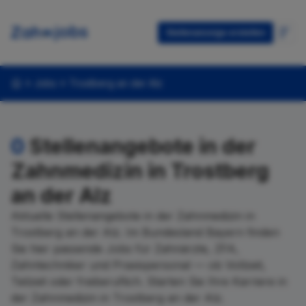
Stellenanzeige erstellen
Jobs
Trostberg an der Alz
0
Stellenangebote in der
Zahnmedizin in Trostberg
an der Alz
Aktuelle Stellenangebote in der Zahnmedizin in
Trostberg an der Alz. Im Bundesland Bayern finden
Sie hier passende Jobs für Zahnärzte, ZFA,
Zahntechniker und Praxispersonal — ob Vollzeit,
Teilzeit oder freiberuflich. Starten Sie Ihre Karriere in
der Zahnmedizin in Trostberg an der Alz.