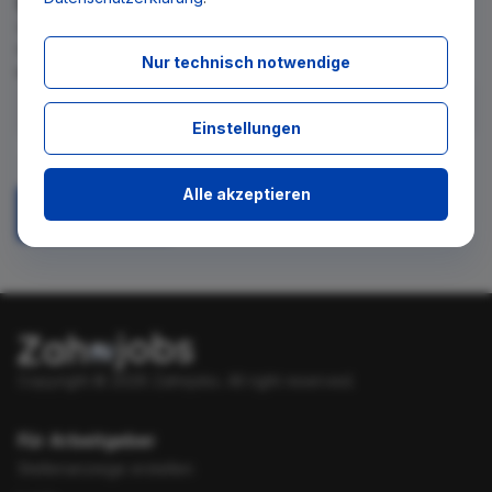
Wir teilen Ihnen gern mit, wenn es ein neues Stellenangebot
für diese Suche gibt. Tragen Sie sich dafür einfach in den
Nur technisch notwendige
kostenlosen Newsletter ein.
Einstellungen
Ich stimme zu, über neue Stellenangebote per E-Mail
benachrichtigt zu werden.
Alle akzeptieren
Absenden
Copyright © 2026 Zahnjobs.
All right reserved.
Für Arbeitgeber
Stellenanzeige erstellen