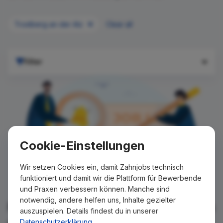
Trostberg an der Alz
Clear all
Filter
Cookie-Einstellungen
Wir setzen Cookies ein, damit Zahnjobs technisch
funktioniert und damit wir die Plattform für Bewerbende
und Praxen verbessern können. Manche sind
notwendig, andere helfen uns, Inhalte gezielter
Für Ihre Suche konnte kein Ergebnis
auszuspielen. Details findest du in unserer
gefunden werden!
Datenschutzerklärung
.