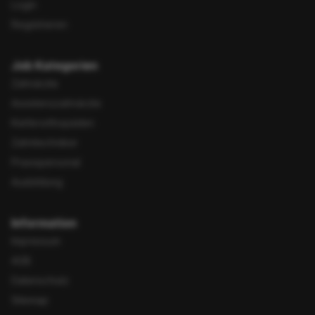
Login
Registrieren
Job Kategorien
Zahnärzte
Assistenzzahnärzte
Kieferorthopäden
Zahntechniker
Praxispersonal
Ausbildung
Information
Impressum
AGB
Datenschutz
Sitemap