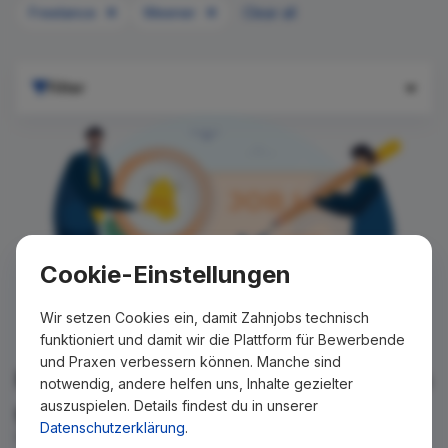
Freelance
Weener
Clear all
Filter
Cookie-Einstellungen
Wir setzen Cookies ein, damit Zahnjobs technisch
funktioniert und damit wir die Plattform für Bewerbende
und Praxen verbessern können. Manche sind
Für Ihre Suche konnte kein Ergebnis
notwendig, andere helfen uns, Inhalte gezielter
auszuspielen. Details findest du in unserer
gefunden werden!
Datenschutzerklärung
.
Wir teilen Ihnen gern mit, wenn es ein neues Stellenangebot