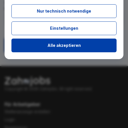
für diese Suche gibt. Tragen Sie sich dafür einfach in den
kostenlosen Newsletter ein.
Nur technisch notwendige
Ich stimme zu, über neue Stellenangebote per E-Mail
Einstellungen
benachrichtigt zu werden.
Alle akzeptieren
Absenden
Copyright © 2026 Zahnjobs.
All right reserved.
Für Arbeitgeber
Stellenanzeige erstellen
Login
Registrieren