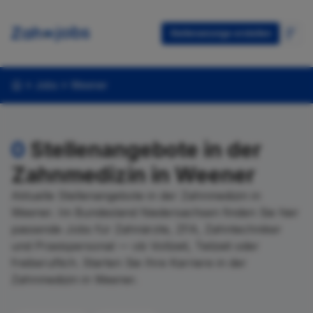
Stellenanzeige erstellen
Jobs
Weener
0
Stellenangebote in der
Zahnmedizin in Weener
Aktuelle Stellenangebote in der Zahnmedizin in
Weener. Im Bundesland Niedersachsen finden Sie hier
passende Jobs für Zahnärzte, ZFA, Zahntechniker
und Praxispersonal — ob Vollzeit, Teilzeit oder
freiberuflich. Starten Sie Ihre Karriere in der
Zahnmedizin in Weener.