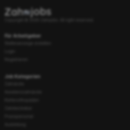
Copyright © 2026 Zahnjobs.
All right reserved.
Für Arbeitgeber
Stellenanzeige erstellen
Login
Registrieren
Job Kategorien
Zahnärzte
Assistenzzahnärzte
Kieferorthopäden
Zahntechniker
Praxispersonal
Ausbildung