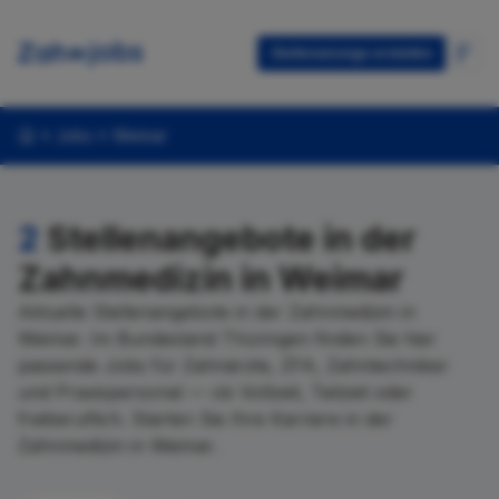
Stellenanzeige erstellen
Jobs
Weimar
2
Stellenangebote in der
Zahnmedizin in Weimar
Aktuelle Stellenangebote in der Zahnmedizin in
Weimar. Im Bundesland Thüringen finden Sie hier
passende Jobs für Zahnärzte, ZFA, Zahntechniker
und Praxispersonal — ob Vollzeit, Teilzeit oder
freiberuflich. Starten Sie Ihre Karriere in der
Zahnmedizin in Weimar.