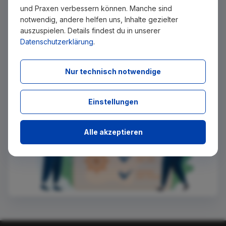
zu, sobald diese auf Zahnjobs eingestellt wurden. Tragen
und Praxen verbessern können. Manche sind
Sie sich dazu einfach kostenlos in unseren Newsletter ein.
notwendig, andere helfen uns, Inhalte gezielter
auszuspielen. Details findest du in unserer
Datenschutzerklärung
.
Ich stimme zu, über neue Stellenangebote per E-Mail
benachrichtigt zu werden.
Nur technisch notwendige
Absenden
Einstellungen
Alle akzeptieren