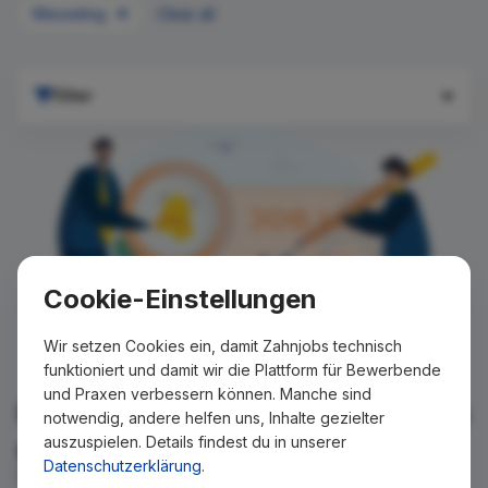
Wesseling
Clear all
Filter
Cookie-Einstellungen
Wir setzen Cookies ein, damit Zahnjobs technisch
funktioniert und damit wir die Plattform für Bewerbende
und Praxen verbessern können. Manche sind
Für Ihre Suche konnte kein Ergebnis
notwendig, andere helfen uns, Inhalte gezielter
auszuspielen. Details findest du in unserer
gefunden werden!
Datenschutzerklärung
.
Wir teilen Ihnen gern mit, wenn es ein neues Stellenangebot