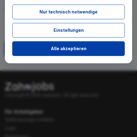
für diese Suche gibt. Tragen Sie sich dafür einfach in den
kostenlosen Newsletter ein.
Nur technisch notwendige
Ich stimme zu, über neue Stellenangebote per E-Mail
Einstellungen
benachrichtigt zu werden.
Alle akzeptieren
Absenden
Copyright © 2026 Zahnjobs.
All right reserved.
Für Arbeitgeber
Stellenanzeige erstellen
Login
Registrieren