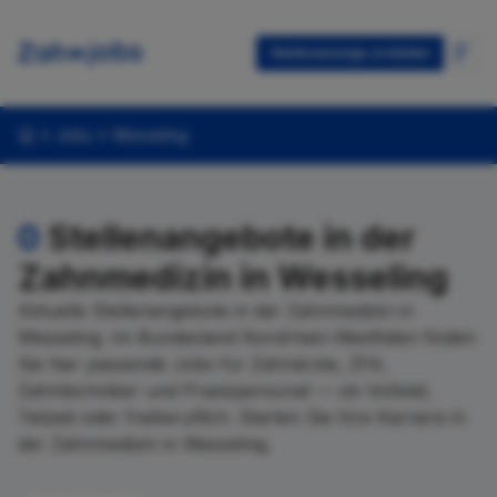
Stellenanzeige erstellen
Jobs
Wesseling
0
Stellenangebote in der
Zahnmedizin in Wesseling
Aktuelle Stellenangebote in der Zahnmedizin in
Wesseling. Im Bundesland Nordrhein-Westfalen finden
Sie hier passende Jobs für Zahnärzte, ZFA,
Zahntechniker und Praxispersonal — ob Vollzeit,
Teilzeit oder freiberuflich. Starten Sie Ihre Karriere in
der Zahnmedizin in Wesseling.