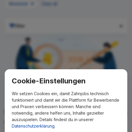
Weststadt
Clear all
Filter
Cookie-Einstellungen
Wir setzen Cookies ein, damit Zahnjobs technisch
funktioniert und damit wir die Plattform für Bewerbende
und Praxen verbessern können. Manche sind
Für Ihre Suche konnte kein Ergebnis
notwendig, andere helfen uns, Inhalte gezielter
auszuspielen. Details findest du in unserer
gefunden werden!
Datenschutzerklärung
.
Wir teilen Ihnen gern mit, wenn es ein neues Stellenangebot