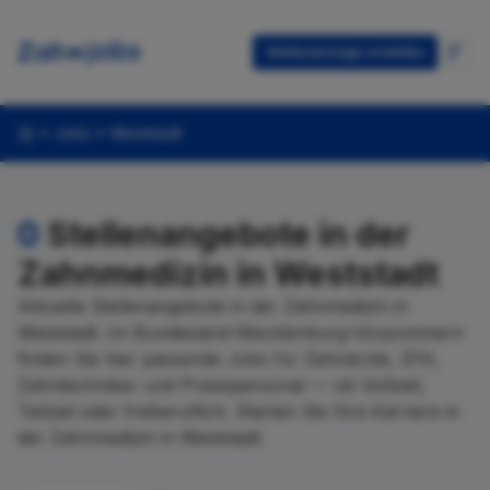
Stellenanzeige erstellen
Jobs
Weststadt
0
Stellenangebote in der
Zahnmedizin in Weststadt
Aktuelle Stellenangebote in der Zahnmedizin in
Weststadt. Im Bundesland Mecklenburg-Vorpommern
finden Sie hier passende Jobs für Zahnärzte, ZFA,
Zahntechniker und Praxispersonal — ob Vollzeit,
Teilzeit oder freiberuflich. Starten Sie Ihre Karriere in
der Zahnmedizin in Weststadt.