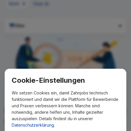
Wiehl
Clear all
Filter
Cookie-Einstellungen
Wir setzen Cookies ein, damit Zahnjobs technisch
funktioniert und damit wir die Plattform für Bewerbende
und Praxen verbessern können. Manche sind
Für Ihre Suche konnte kein Ergebnis
notwendig, andere helfen uns, Inhalte gezielter
auszuspielen. Details findest du in unserer
gefunden werden!
Datenschutzerklärung
.
Wir teilen Ihnen gern mit, wenn es ein neues Stellenangebot