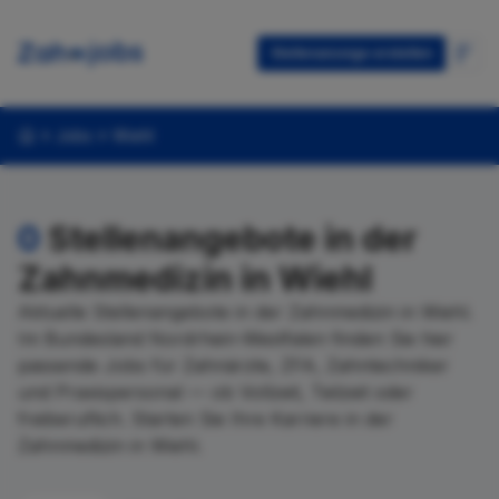
Stellenanzeige erstellen
Jobs
Wiehl
0
Stellenangebote in der
Zahnmedizin in Wiehl
Aktuelle Stellenangebote in der Zahnmedizin in Wiehl.
Im Bundesland Nordrhein-Westfalen finden Sie hier
passende Jobs für Zahnärzte, ZFA, Zahntechniker
und Praxispersonal — ob Vollzeit, Teilzeit oder
freiberuflich. Starten Sie Ihre Karriere in der
Zahnmedizin in Wiehl.