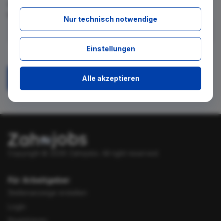
für diese Suche gibt. Tragen Sie sich dafür einfach in den
kostenlosen Newsletter ein.
Nur technisch notwendige
Ich stimme zu, über neue Stellenangebote per E-Mail
Einstellungen
benachrichtigt zu werden.
Alle akzeptieren
Absenden
Copyright © 2026 Zahnjobs.
All right reserved.
Für Arbeitgeber
Stellenanzeige erstellen
Login
Registrieren