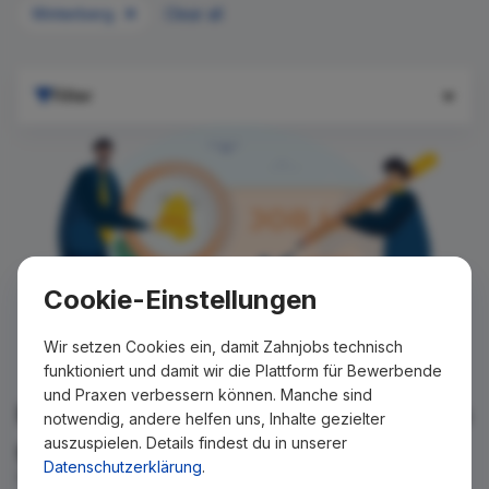
Winterberg
Clear all
Filter
Cookie-Einstellungen
Wir setzen Cookies ein, damit Zahnjobs technisch
funktioniert und damit wir die Plattform für Bewerbende
und Praxen verbessern können. Manche sind
Für Ihre Suche konnte kein Ergebnis
notwendig, andere helfen uns, Inhalte gezielter
auszuspielen. Details findest du in unserer
gefunden werden!
Datenschutzerklärung
.
Wir teilen Ihnen gern mit, wenn es ein neues Stellenangebot