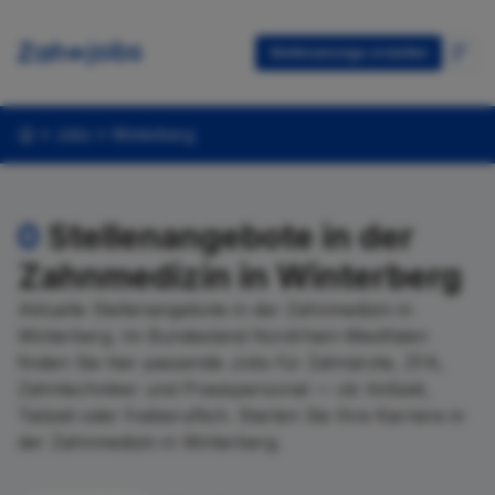
Stellenanzeige erstellen
Jobs
Winterberg
0
Stellenangebote in der
Zahnmedizin in Winterberg
Aktuelle Stellenangebote in der Zahnmedizin in
Winterberg. Im Bundesland Nordrhein-Westfalen
finden Sie hier passende Jobs für Zahnärzte, ZFA,
Zahntechniker und Praxispersonal — ob Vollzeit,
Teilzeit oder freiberuflich. Starten Sie Ihre Karriere in
der Zahnmedizin in Winterberg.