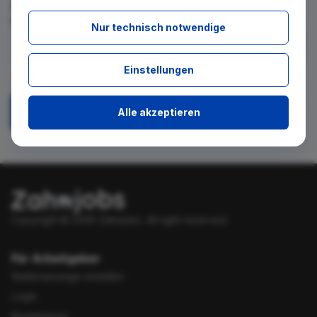
für diese Suche gibt. Tragen Sie sich dafür einfach in den
kostenlosen Newsletter ein.
Nur technisch notwendige
Ich stimme zu, über neue Stellenangebote per E-Mail
Einstellungen
benachrichtigt zu werden.
Alle akzeptieren
Absenden
Copyright © 2026 Zahnjobs.
All right reserved.
Für Arbeitgeber
Stellenanzeige erstellen
Login
Registrieren