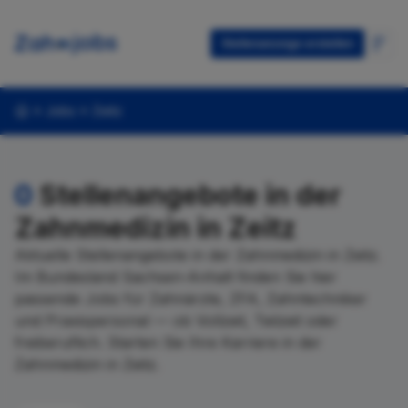
Stellenanzeige erstellen
Jobs
Zeitz
0
Stellenangebote in der
Zahnmedizin in Zeitz
Aktuelle Stellenangebote in der Zahnmedizin in Zeitz.
Im Bundesland Sachsen-Anhalt finden Sie hier
passende Jobs für Zahnärzte, ZFA, Zahntechniker
und Praxispersonal — ob Vollzeit, Teilzeit oder
freiberuflich. Starten Sie Ihre Karriere in der
Zahnmedizin in Zeitz.