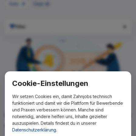
Zeitz
Clear all
Filter
Cookie-Einstellungen
Wir setzen Cookies ein, damit Zahnjobs technisch
funktioniert und damit wir die Plattform für Bewerbende
und Praxen verbessern können. Manche sind
Für Ihre Suche konnte kein Ergebnis
notwendig, andere helfen uns, Inhalte gezielter
auszuspielen. Details findest du in unserer
gefunden werden!
Datenschutzerklärung
.
Wir teilen Ihnen gern mit, wenn es ein neues Stellenangebot