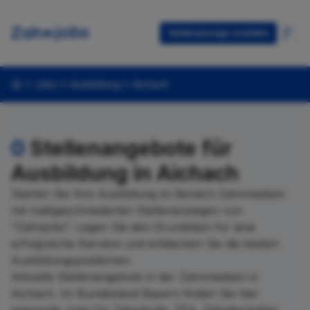
Stellenanzeige erstellen
Jobs
Ausbildung
Aichach
0
Stellenangebote für
Ausbildung in Aichach
Starten Sie Ihre Ausbildung im Bereich Zahnmedizin
mit maßgeschneiderten Stellenanzeigen von
"Zahnjobs". Legen Sie den Grundstein für eine
erfolgreiche Karriere und entdecken Sie die besten
Ausbildungspositionen.
Aktuelle Stellenangebote in der Zahnmedizin in
Aichach. Im Bundesland Bayern finden Sie hier