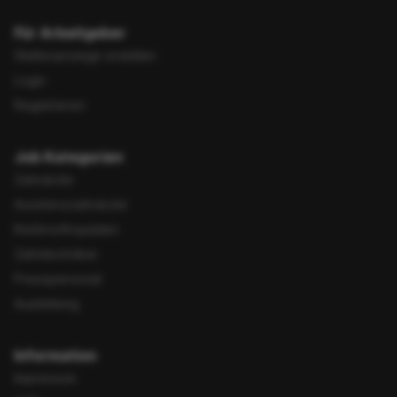
Für Arbeitgeber
Stellenanzeige erstellen
Login
Registrieren
Job Kategorien
Zahnärzte
Assistenzzahnärzte
Kieferorthopäden
Zahntechniker
Praxispersonal
Ausbildung
Information
Impressum