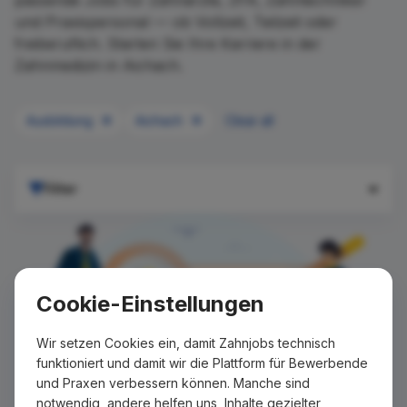
passende Jobs für Zahnärzte, ZFA, Zahntechniker
und Praxispersonal — ob Vollzeit, Teilzeit oder
freiberuflich. Starten Sie Ihre Karriere in der
Zahnmedizin in Aichach.
Ausbildung
Aichach
Clear all
Filter
Cookie-Einstellungen
Wir setzen Cookies ein, damit Zahnjobs technisch
funktioniert und damit wir die Plattform für Bewerbende
und Praxen verbessern können. Manche sind
notwendig, andere helfen uns, Inhalte gezielter