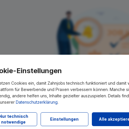
okie-Einstellungen
ür Ihre Suche konnte kein Erg
etzen Cookies ein, damit Zahnjobs technisch funktioniert und damit 
lattform für Bewerbende und Praxen verbessern können. Manche s
werden!
ndig, andere helfen uns, Inhalte gezielter auszuspielen. Details fin
 unserer
Datenschutzerklärung
.
r teilen Ihnen gern mit, wenn es ein neues Stellenangebot 
für einfach in den kostenlosen Newsletter ein.
Nur technisch
Einstellungen
Alle akzeptier
notwendige