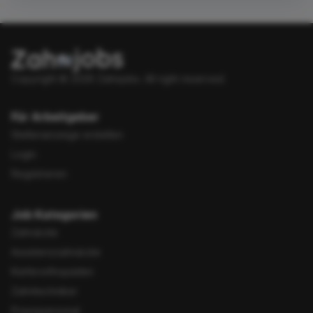
Copyright © 2026 Zahnjobs.
All right reserved.
Für Arbeitgeber
Stellenanzeige erstellen
Login
Registrieren
Job Kategorien
Zahnärzte
Assistenzzahnärzte
Kieferorthopäden
Zahntechniker
Praxispersonal