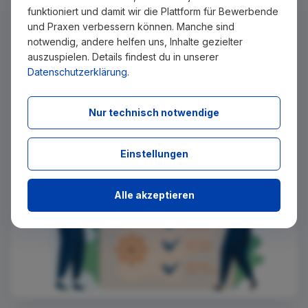
Keinen passenden Job gefunden?
funktioniert und damit wir die Plattform für Bewerbende
Wir senden Ihnen passende Stellenangebote per E-Mail
und Praxen verbessern können. Manche sind
zu, sobald diese auf Zahnjobs eingestellt wurden. Tragen
notwendig, andere helfen uns, Inhalte gezielter
Sie sich dazu einfach kostenlos in unseren Newsletter ein.
auszuspielen. Details findest du in unserer
Datenschutzerklärung
.
Ich stimme zu, über neue Stellenangebote per E-Mail
benachrichtigt zu werden.
Nur technisch notwendige
Absenden
Einstellungen
Alle akzeptieren