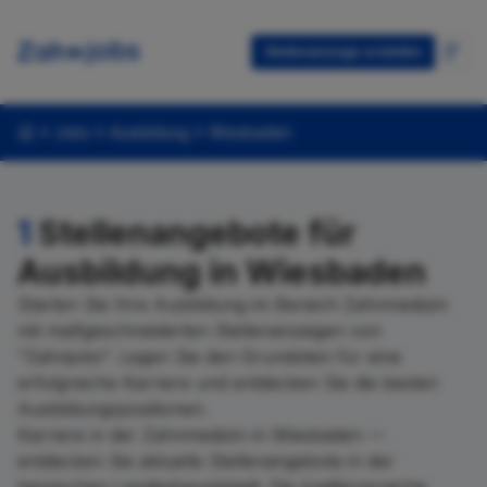
Stellenanzeige erstellen
Jobs
Ausbildung
Wiesbaden
1
Stellenangebote für
Ausbildung in Wiesbaden
Starten Sie Ihre Ausbildung im Bereich Zahnmedizin
mit maßgeschneiderten Stellenanzeigen von
"Zahnjobs". Legen Sie den Grundstein für eine
erfolgreiche Karriere und entdecken Sie die besten
Ausbildungspositionen.
Karriere in der Zahnmedizin in Wiesbaden —
entdecken Sie aktuelle Stellenangebote in der