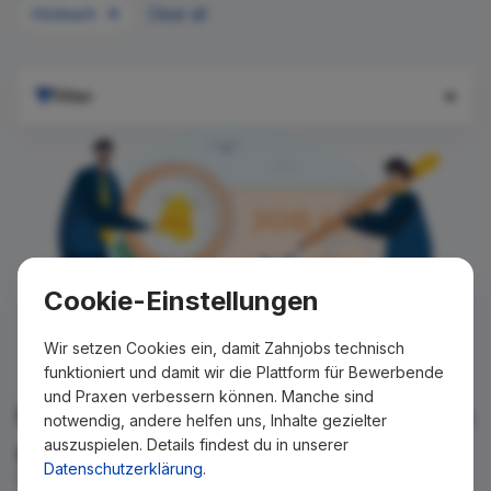
Hösbach
Clear all
Filter
Cookie-Einstellungen
Wir setzen Cookies ein, damit Zahnjobs technisch
funktioniert und damit wir die Plattform für Bewerbende
und Praxen verbessern können. Manche sind
Für Ihre Suche konnte kein Ergebnis
notwendig, andere helfen uns, Inhalte gezielter
auszuspielen. Details findest du in unserer
gefunden werden!
Datenschutzerklärung
.
Wir teilen Ihnen gern mit, wenn es ein neues Stellenangebot