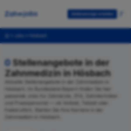
Stellenanzeige erstellen
Jobs
Hösbach
0
Stellenangebote in der
Zahnmedizin in Hösbach
Aktuelle Stellenangebote in der Zahnmedizin in
Hösbach. Im Bundesland Bayern finden Sie hier
passende Jobs für Zahnärzte, ZFA, Zahntechniker
und Praxispersonal — ob Vollzeit, Teilzeit oder
freiberuflich. Starten Sie Ihre Karriere in der
Zahnmedizin in Hösbach.