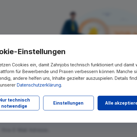
okie-Einstellungen
etzen Cookies ein, damit Zahnjobs technisch funktioniert und damit 
lattform für Bewerbende und Praxen verbessern können. Manche s
ndig, andere helfen uns, Inhalte gezielter auszuspielen. Details fin
 unserer
Datenschutzerklärung
.
ür Ihre Suche konnte kein Erg
werden!
Nur technisch
Einstellungen
Alle akzeptier
notwendige
r teilen Ihnen gern mit, wenn es ein neues Stellenangebot 
für einfach in den kostenlosen Newsletter ein.