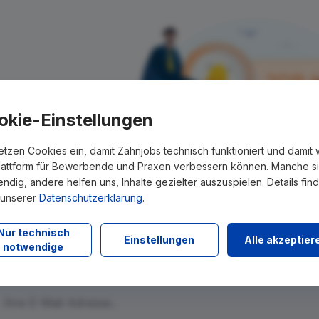
okie-Einstellungen
etzen Cookies ein, damit Zahnjobs technisch funktioniert und damit 
lattform für Bewerbende und Praxen verbessern können. Manche s
ndig, andere helfen uns, Inhalte gezielter auszuspielen. Details fin
 unserer
Datenschutzerklärung
.
ür Ihre Suche konnte kein Erg
werden!
Nur technisch
Einstellungen
Alle akzeptier
notwendige
r teilen Ihnen gern mit, wenn es ein neues Stellenangebot 
für einfach in den kostenlosen Newsletter ein.